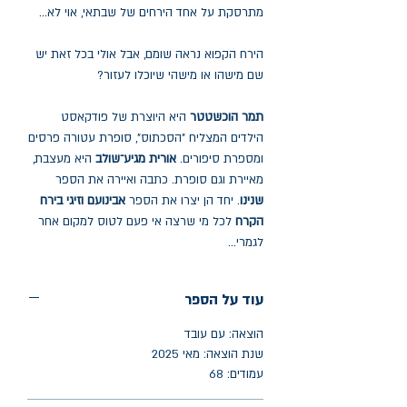
מתרסקת על אחד הירחים של שבתאי, אוי לא...
הירח הקפוא נראה שומם, אבל אולי בכל זאת יש
שם מישהו או מישהי שיוכלו לעזור?
תמר הוכשטטר
היא היוצרת של פודקאסט
הילדים המצליח "הסכתוס", סופרת עטורה פרסים
ומספרת סיפורים.
אורית מגיע־שולב
היא מעצבת,
מאיירת וגם סופרת. כתבה ואיירה את הספר
שנינו
. יחד הן יצרו את הספר
אבינועם וזיגי בירח
הקרח
לכל מי שרצה אי פעם לטוס למקום אחר
לגמרי...
עוד על הספר
הוצאה: עם עובד
שנת הוצאה: מאי 2025
עמודים: 68