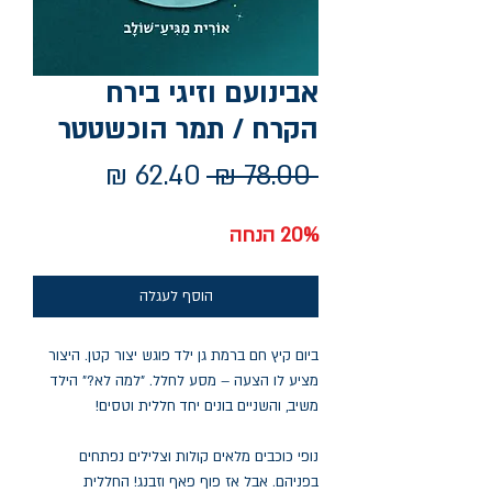
אבינועם וזיגי בירח
הקרח / תמר הוכשטטר
מחיר
מחיר
 ‏78.00 ‏₪ 
רגיל
מבצע
20% הנחה
הוסף לעגלה
ביום קיץ חם ברמת גן ילד פוגש יצור קטן. היצור
מציע לו הצעה – מסע לחלל. "למה לא?" הילד
משיב, והשניים בונים יחד חללית וטסים!
נופי כוכבים מלאים קולות וצלילים נפתחים
בפניהם. אבל אז פוף פאף וזבנג! החללית