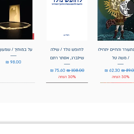
תעורר והחיים יתחילו
לחופש נולד / שילה
על במותיך / שמעון 
/ משה טל
שיינברג, אסתר רתם
מחיר
יר רגיל
מחיר מבצע
מחיר רגיל
מחיר מבצע
30% הנחה
30% הנחה