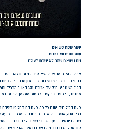
עשר שנות נישואים
עשר שנים של סודות
ויום נישואים שהם לא ישכחו לעולם
אמיליה ואדם מנסים להציל את הזוגיות שלהם. התוכ
בהתלהבות: סוף־שבוע רומנטי במלון מבודד לרגל יום נ
הכול משתבש: הנסיעה ארוכה, מזג האוויר מחריד, והמ
מתנתק, דלתות נטרקות ונפתחות מעצמן, ולרגע נדמה ש
פעם הכול היה שונה כל כך. פעם הם החליפו ביניהם מ
בכל שנה, אשתו של אדם גם כתבה לו מכתב, שמעולם ל
שניהם יודעים שסוף־השבוע שמחכה להם גורלי להמש
סוד אפל. שום דבר ממה שקורה אינו מקרי. מישהו כ