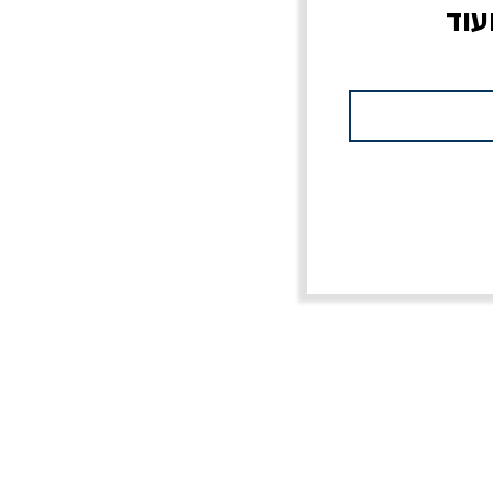
עוד
צוב?
יוליסס / ג'ימס ג'ויס
מלכוד 23 או כל שם
פרץ
מחורבן אחר / ורסנו
מחיר
מחיר רגיל
מחיר מבצע
20% הנחה