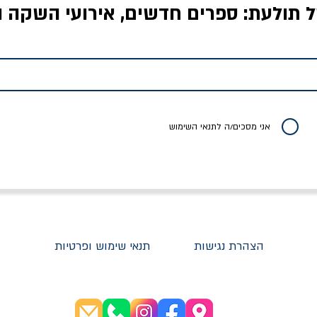
ל תולעת: ספרים חדשים, אירועי השקה ו
לדי המחר / ברטולט
שישה אויבים של חירות /
איך בעצם מלמדים עי
ברכט
ישעיה ברלין
/ עריכה: מירב שמי 
יר רגיל
מחיר מבצע
מחיר
מחיר
20% הנחה
אני מסכים/ה לתנאי השימוש
הצהרת נגישות
תנאי שימוש ופרטיות