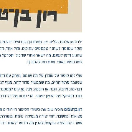
ילדה שנעלמת בגלים. אב שמתבונן בבנו ואינו יודע מ
חוקר שמנסה לשחזר טקסטים עתיקים. וקול אחד, קדום
שהגיע הזמן לנמנם. מה יישאר אחרי שהכול יתפרק? ר
שמרחפות באוויר ומסרבות להתנדף.
אולי זהו סיפור על אובדן, על מה שנמוג ונמחק עם הזמן
שנשמר מתוך החיים, מה שממשיך מדור לדור, מגוף לגוף,
דבר-מה, אהבה, הגנה או חוכמה, אבל מגיעים למסקנה
כובד המשקל של הרצון לשמר. הרי טבעו של כל דבר 
רון בן־טובים
מוכיח שוב את כישורי הסיפור הייחודיים ו
מציאות ומחשבה. זוהי יצירה מעמיקה, נועזת ומעוררת 
אשר ניסו בצורה עיקשת להבין מה פירוש "לאהוב זה 