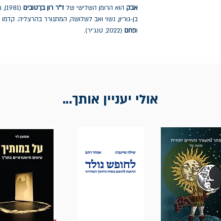
אבק
הוא הרומן השלישי של
ד"ר רון בן־טובים
(81
בן-גוריון, נשוי ואב לשלושה, המתגורר בהרצליה. קדמו 
ו
פחם
(2022, טנג'יר).
אולי יעניין אותך...