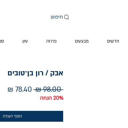
חיפוש
חדשים
מבצעים
פרוזה
עיון
ספ
אבק / רון בן־טובים
מחיר
מחי
 ‏98.00 ‏₪ 
רגיל
מב
20% הנחה
הוסף לעגלה