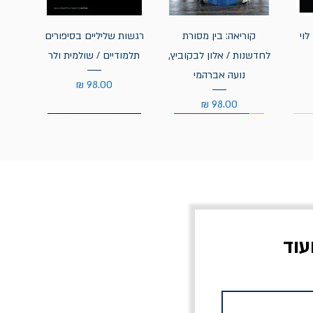
לוי
קוריאה: בין מסורת
רגשות שליליים בסיפורים
לחדשנות / אלון לבקוביץ,
תלמודיים / שולמית ולר
נועה אברהמי
מחיר
מחיר
עוד
צוב?
יוליסס / ג'ימס ג'ויס
מלכוד 23 או כל שם
פרץ
מחורבן אחר / ורסנו
מחיר