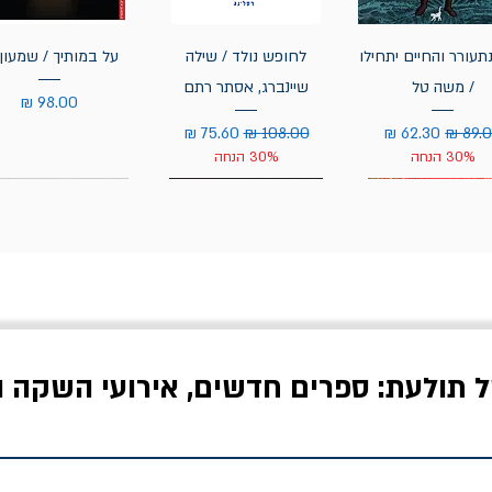
תעורר והחיים יתחילו
לחופש נולד / שילה
על במותיך / שמעון 
/ משה טל
שיינברג, אסתר רתם
מחיר
יר רגיל
מחיר מבצע
מחיר רגיל
מחיר מבצע
30% הנחה
30% הנחה
ל תולעת: ספרים חדשים, אירועי השקה ו
לדי המחר / ברטולט
שישה אויבים של חירות /
איך בעצם מלמדים עי
ברכט
ישעיה ברלין
/ עריכה: מירב שמי 