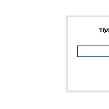
עוד
צוב?
יוליסס / ג'ימס ג'ויס
מלכוד 23 או כל שם
פרץ
מחורבן אחר / ורסנו
מחיר
מחיר רגיל
מחיר מבצע
20% הנחה