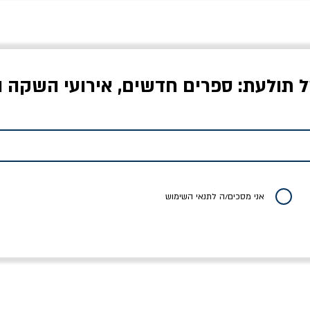
ל תולעת: ספרים חדשים, אירועי השקה ו
לדי המחר / ברטולט
שישה אויבים של חירות /
איך בעצם מלמדים עי
ברכט
ישעיה ברלין
/ עריכה: מירב שמי 
יר רגיל
מחיר מבצע
מחיר
מחיר
20% הנחה
אני מסכים/ה לתנאי השימוש