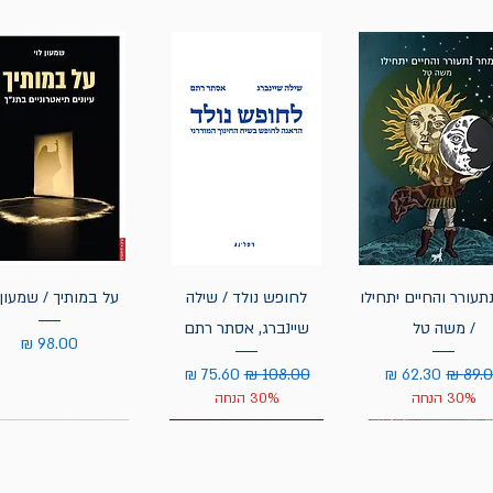
תעורר והחיים יתחילו
לחופש נולד / שילה
על במותיך / שמעון 
/ משה טל
שיינברג, אסתר רתם
מחיר
יר רגיל
מחיר מבצע
מחיר רגיל
מחיר מבצע
30% הנחה
30% הנחה