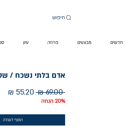
חיפוש
חדשים
מבצעים
פרוזה
עיון
ספ
אדם בלתי נשכח / שטפ
מחיר
מחי
 ‏69.00 ‏₪ 
רגיל
מב
20% הנחה
הוסף לעגלה