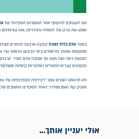
תנו לעצמכם להיסחף אחר ההומניזם הספרותי של
שט
אותנו את ערכן של החמלה וההדדיות, ואת צורותיהם 
בספר
אדם בלתי נשכח
קיבצנו ארבעה סיפורים ונובל
מתקופות שונות: מירושלים בימי הכיבוש הרומאי ועד א
לובשות נימה נוגה מעט אך אוהבת אדם תמיד. יש בהם 
טקסטים קצרים הפועלים כאלגוריות קיומיות מושלמות.
זהו תרגומנו השנים-עשר ליצירותיו הספרותיות של צוויג
מעניק קול נאמן ומודרני לאחד הסופרים החשובים של
אולי יעניין אותך...