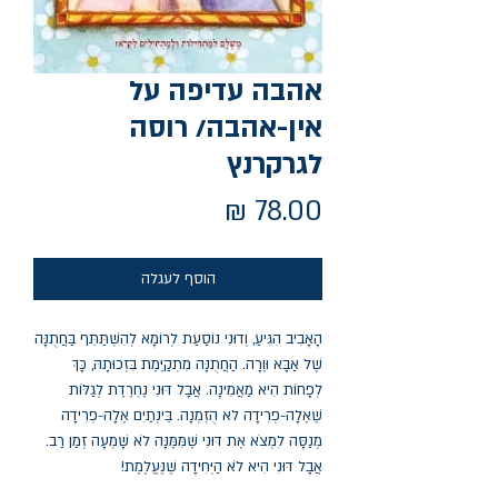
אהבה עדיפה על
אין-אהבה/ רוסה
לגרקרנץ
מחיר
הוסף לעגלה
הָאָבִיב הִגִּיעַ, וְדוּנִי נוֹסַעַת לְרוֹמָא לְהִשְׁתַּתֵּף בַּחֲתֻנָּה
שֶׁל אַבָּא וּוֶרָה. הַחֲתֻנָּה מִתְקַיֶּמֶת בִּזְכוּתָהּ, כָּךְ
לְפָחוֹת הִיא מַאֲמִינָה. אֲבָל דּוּנִי נֶחְרֶדֶת לְגַלּוֹת
שֶׁאֶלָה-פְרִידָה לא הֻזְמְנָה. בֵּינְתַיִם אֶלָה-פְרִידָה
מְנַסָּה לִמְצֹא אֶת דּוּנִי שֶׁמִּמֶּנָּה לֹא שָׁמְעָה זְמַן רַב.
אֲבָל דּוּנִי הִיא לֹא הַיְּחִידָה שֶׁנֶּעֱלֶמֶת!