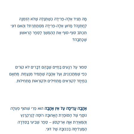
מָה תַּגִּיד אֶלָה-פְרִידָה כְּשֶׁתְּגַלֶּה שֶׁלֹּא הֻזְמְנָה
לַחֲתֻנָּה? מַדּוּעַ אֶלָה-פְרִידָה מִסְתַּתֶּרֶת? וְהַאִם דּוּנִי
תִּכְתֹּב סוֹף-סוֹף אֶת הַהֶמְשֵׁךְ לַסֵּפֶר הָרִאשׁוֹן
שֶׁכָּתְבָה?
סִפּוּר עַל רְגָעִים בַּחַיִּים שֶׁבָּהֶם דְּבָרִים לֹא קוֹרִים
כְּפִי שֶׁמְּתַכְנְנִים, וְעַל אַהֲבָה שֶׁתָּמִיד מְנַצַּחַת. מֻתְאָם
בִּמְיֻחָד לְקוֹרְאִים מַתְחִילִים וּלְקוֹרְאוֹת מַתְחִילוֹת.
אַהֲבָה עֲדִיפָה עַל אֵין אַהֲבָה
הוּא פְּרִי שִׁתּוּף פְּעֻלָּה
נוֹסָף שֶׁל הַסּוֹפֶרֶת הָאֲהוּבָה רוֹסֶה לָגֶרְקְרַנְץ
וְהַמְּאַיֶּרֶת אֶוָה אֶרִיקְסוֹן – סֵפֶר שְׁבִיעִי בַּסִּדְרָה
הַמַּצְלִיחָה בְּכִכּוּבָהּ שֶׁל דּוּנִי.