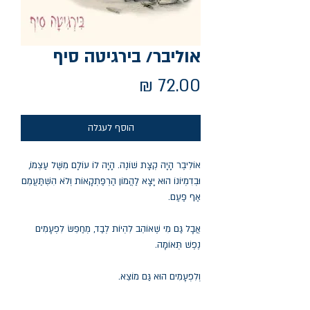
אוליבר/ בירגיטה סיף
מחיר
הוסף לעגלה
אוֹלִיבֶר הָיָה קְצָת שׁוֹנֶה. הָיָה לוֹ עוֹלָם מִשֶּׁל עַצְמוֹ,
וּבְדִמְיוֹנוֹ הוּא יָצָא לַהֲמוֹן הַרְפַּתְקָאוֹת וְלֹא הִשְׁתַּעֲמֵם
אַף פַּעַם.
אֲבָל גַּם מִי שֶׁאוֹהֵב לִהְיוֹת לְבַד, מְחַפֵּשׂ לִפְעָמִים
נֶפֶשׁ תְּאוֹמָה.
וְלִפְעָמִים הוּא גַּם מוֹצֵא.