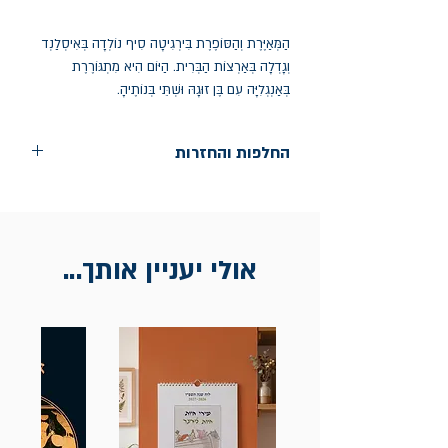
הַמְּאַיֶּרֶת וְהַסּוֹפֶרֶת בִּירְגִיטָה סִיף נוֹלְדָה בְּאִיסְלַנְד
וְגָדְלָה בְּאַרְצוֹת הַבְּרִית. הַיּוֹם הִיא מִתְגּוֹרֶרֶת
בְּאַנְגְלִיָּה עִם בֶּן זוּגָהּ וּשְׁתֵּי בְּנוֹתֶיהָ.
החלפות והחזרות
החלפות בתוך חודש ימים מיום הקניה בחנות
הדגל- כיכר רבין 9 ת"א
אין החזרות
אולי יעניין אותך...