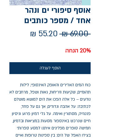
אוסף סיפורי ים ונהר
אחד / מספר כותבים
מחיר
מחיר
 ‏69.00 ‏₪ 
רגיל
מבצע
20% הנחה
הוסף לעגלה
כוח המים האדירים והאופק האינסופי; לילות
תהומיים, שקיעות וזריחות, גאות ושפל, מרחבים לא
נודעים – כל אלה הפכו את הים למושא מושלם
לכתיבה: על אהבה ונדודים, אך גם על פחד,
פנטזיה, מסתורין ואימה. על גלי דמיון פרוע וניסיון
חיים שנרכש באינספור מסעות במציאות ובדמיון,
חמישה סופרים מפליגים איתנו למסע ספרותי
בצידו האפל של הים: בין ספינות טרופות ואיים