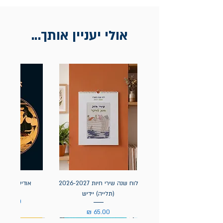
בכתובת מלכי ישראל 9, תל אביב. יש
להציג חשבונית / מייל אסמכתא בלבד.
אולי יעניין אותך...
לוח שנה שירי חיות 2026-2027
אודיסאה / ה
(תלייה) יידיש
מחיר
מחיר