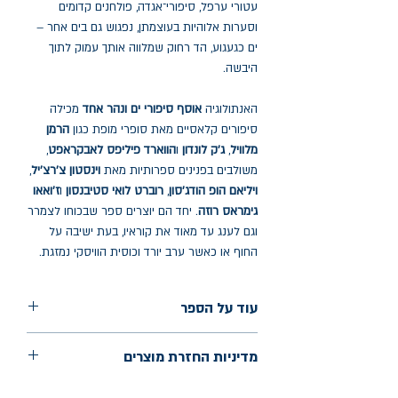
עטורי ערפל, סיפורי־אגדה, פולחנים קדומים
וסערות אלוהיות בעוצמתן, נפגוש גם בים אחר –
ים כגעגוע, הד רחוק שמלווה אותך עמוק לתוך
היבשה.
האנתולוגיה
אוסף סיפורי ים ונהר אחד
מכילה
סיפורים קלאסיים מאת סופרי מופת כגון
הרמן
מלוויל
,
ג'ק לונדון
ו
הווארד פיליפס לאבקראפט
,
משולבים בפנינים ספרותיות מאת
וינסטון צ'רצ'יל
,
ויליאם הופ הודג'סון
,
רוברט לואי סטיבנסון
ו
ז'ואאו
גימראס רוזה
. יחד הם יוצרים ספר שבכוחו לצמרר
וגם לענג עד מאוד את קוראיו, בעת ישיבה על
החוף או כאשר ערב יורד וכוסית הוויסקי נמזגת.
עוד על הספר
הוצאה: תשע נשמות
מדיניות החזרת מוצרים
שנת הוצאה: 2022
החלפות יתאפשרו בתוך חודש מיום הקנייה