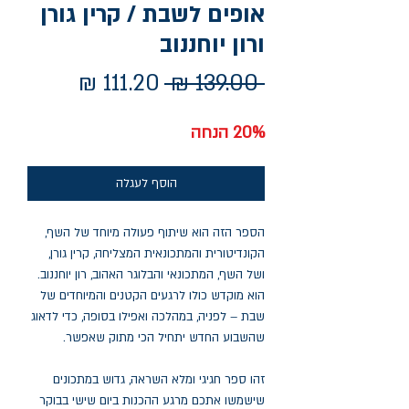
אופים לשבת / קרין גורן
ורון יוחננוב
מחיר
מחיר
 ‏139.00 ‏₪ 
רגיל
מבצע
20% הנחה
הוסף לעגלה
הספר הזה הוא שיתוף פעולה מיוחד של השף,
הקונדיטורית והמתכונאית המצליחה, קרין גורן,
ושל השף, המתכונאי והבלוגר האהוב, רון יוחננוב.
הוא מוקדש כולו לרגעים הקטנים והמיוחדים של
שבת – לפניה, במהלכה ואפילו בסופה, כדי לדאוג
שהשבוע החדש יתחיל הכי מתוק שאפשר.
זהו ספר חגיגי ומלא השראה, גדוש במתכונים
שישמשו אתכם מרגע ההכנות ביום שישי בבוקר