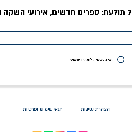
ל תולעת: ספרים חדשים, אירועי השקה ו
לדי המחר / ברטולט
שישה אויבים של חירות /
איך בעצם מלמדים עי
ברכט
ישעיה ברלין
/ עריכה: מירב שמי 
יר רגיל
מחיר מבצע
מחיר
מחיר
20% הנחה
אני מסכים/ה לתנאי השימוש
הצהרת נגישות
תנאי שימוש ופרטיות