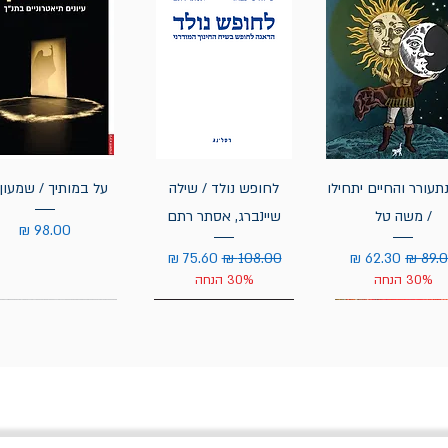
תעורר והחיים יתחילו
לחופש נולד / שילה
על במותיך / שמעון 
/ משה טל
שיינברג, אסתר רתם
מחיר
יר רגיל
מחיר מבצע
מחיר רגיל
מחיר מבצע
30% הנחה
30% הנחה