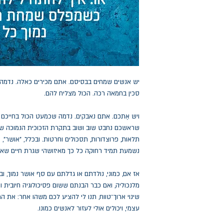
יש אנשים שמחים בבסיסם. אתם מכירים כאלה. נדמה
סכין בחמאה רכה. הכול מצליח להם.
ויש אֶתכם. אתם נאבקים. נדמה שכמעט הכול בחייכם הו
שראשכם נחבט שוב ושוב בתקרת הזכוכית הנמוכה של ר
תלאות, פרוצדורות, תסכולים וחרטות. ובכלל, "אושר",
נשמעת תמיד רחוקה כל כך מאיזושהי שגרת חיים שאת
אז אם, כמוני, נולדתם או גדלתם עם סף אושר נמוך, ו
מלנכוליה, ואם כבר הבנתם ששום פסיכולוגיה חיובית ו
שינוי ארוך־טווח, תנו לי להציע לכם משהו אחר: את 
עצמי, ויכולים אולי לעזור לאנשים כמונו.