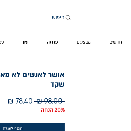
חיפוש
חדשים
מבצעים
פרוזה
עיון
ספ
אושר לאנשים לא מאוש
שקד
מחיר
מחי
 ‏98.00 ‏₪ 
רגיל
מב
20% הנחה
הוסף לעגלה