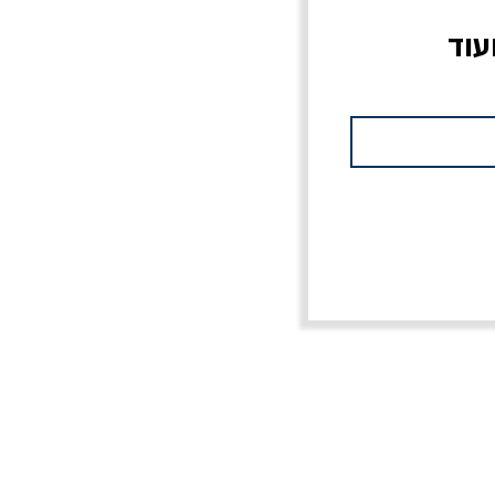
עוד
צוב?
יוליסס / ג'ימס ג'ויס
מלכוד 23 או כל שם
פרץ
מחורבן אחר / ורסנו
מחיר
מחיר רגיל
מחיר מבצע
20% הנחה