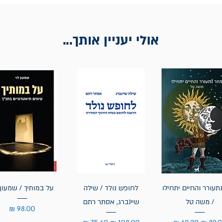
אולי יעניין אותך...
תעורר והחיים יתחילו
לחופש נולד / שילה
על במותיך / שמעון 
/ משה טל
שיינברג, אסתר רתם
מחיר