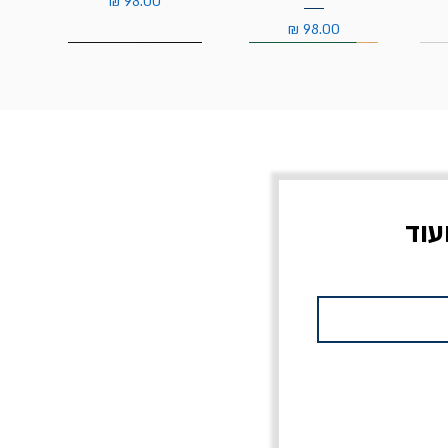
מחיר
מחיר
עוד
צוב?
יוליסס / ג'ימס ג'ויס
מלכוד 23 או כל שם
פרץ
מחורבן אחר / ורסנו
מחיר
מחיר רגיל
מחיר מבצע
20% הנחה