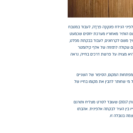
יני הנידח פוֹנטָנָה פרֵדָה, לעבוד במטבח
 שם הותיר מאחוריו מערכת יחסים שכמעט
שיך משם לקרחונים, לעבוד בבקתת מפלט,
ים שקולה לתזוזה של אלף קילומטר
יא מצויה על פרשת דרכים בחייה, נראה
תחות המקום, הסיפור של השניים
מי שחותר להבין את מקומו בחייו של
(מודן 2017) שעוּבּד לסרט מצליח ותורגם
יו בין העיר לבקתה אלפינית. אהבתו
מה בנובלה זו.