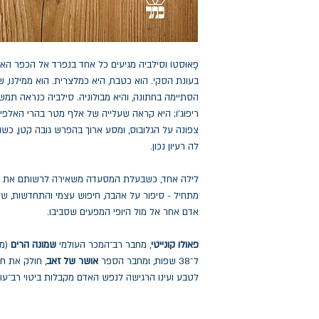
פָאוּסטוֹ וסילביה מגיעים כל אחד בנפרד אל הכפר האלפ
בעונת הסקי. הוא כטבח, היא כמלצרית. הוא ממילנו,
הסתיימה בחתונה, והיא מבולוניה. סילביה כנראה תמ
ריפוּג'וֹ; היא קראה שעלייה של אלף מטר בהרי האלפ
צפונה על הגלובוס, ומסע ארוך בהפרש גובה קטן, כשה
לה רעיון נכון.
לילה אחד, כשבעלת המסעדה משאירה לרשותם את מפ
מתחיל - סיפור על אהבה, חיפוש עצמי והתחדשות, של 
אדם אחר אל מול היופי המפעים שסביבו.
פאולו קונייטי
, מחבר רב־המכר העולמי
שמונה הרים
ל־38 שפות, ומחבר הספר
אושר של זאב
, חולק את חי
לטבע ועינו הרגישה לנפש האדם מקבלות ביטוי רב־עוצ