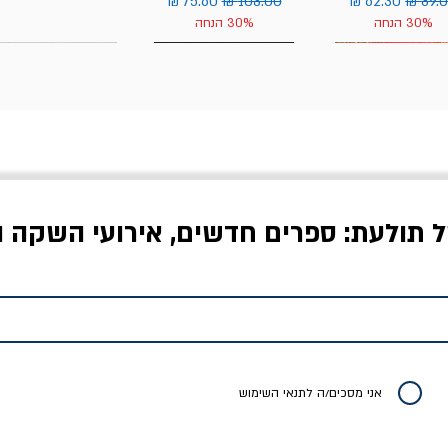
יר רגיל
מחיר מבצע
מחיר רגיל
מחיר מבצע
30% הנחה
30% הנחה
ל תולעת: ספרים חדשים, אירועי השקה ו
לדי המחר / ברטולט
שישה אויבים של חירות /
איך בעצם מלמדים עי
ברכט
ישעיה ברלין
/ עריכה: מירב שמי 
יר רגיל
מחיר מבצע
מחיר
מחיר
20% הנחה
אני מסכים/ה לתנאי השימוש