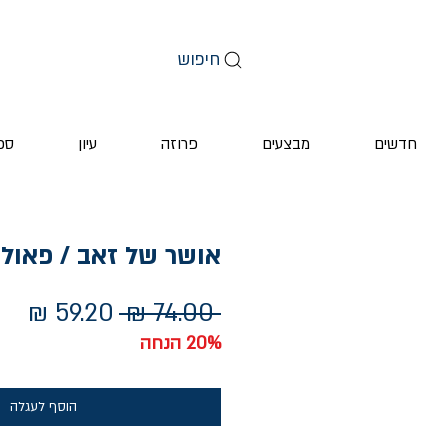
חיפוש
חדשים
מבצעים
פרוזה
עיון
ספ
אושר של זאב / פאולו 
מחיר
מחי
 ‏74.00 ‏₪ 
רגיל
מבצ
20% הנחה
הוסף לעגלה