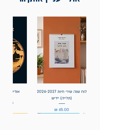
לוח שנה שירי חיות 2026-2027
אודיסאה / ה
(תלייה) יידיש
מחיר
מחיר