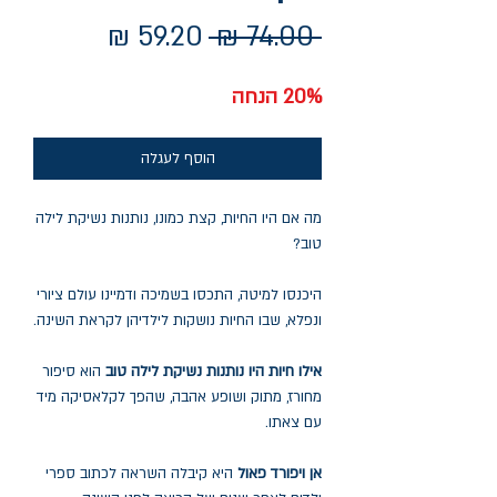
מחיר
מחיר
 ‏74.00 ‏₪ 
רגיל
מבצע
20% הנחה
הוסף לעגלה
מה אם היו החיות, קצת כמונו, נותנות נשיקת לילה
טוב?
היכנסו למיטה, התכסו בשמיכה ודמיינו עולם ציורי
ונפלא, שבו החיות נושקות לילדיהן לקראת השינה.
אילו חיות היו נותנות נשיקת לילה טוב
הוא סיפור
מחורז, מתוק ושופע אהבה, שהפך לקלאסיקה מיד
עם צאתו.
אן ויפורד פאול
היא קיבלה השראה לכתוב ספרי