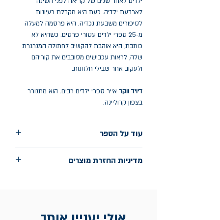
ילדים לאחר שנים של קריאה לפני השינה
לארבעת ילדיה. כעת היא מקבלת רעיונות
לסיפורים משבעת נכדיה. היא פרסמה למעלה
מ-25 ספרי ילדים עטורי פרסים. כשהיא לא
כותבת, היא אוהבת להקשיב לחתולה המגרגרת
שלה, לראות עכבישים מסובבים את קוריהם
ולעקוב אחר שבילי חלזונות.
דיויד ווקר
אייר ספרי ילדים רבים. הוא מתגורר
בצפון קרוליינה.
עוד על הספר
הוצאה: אגם
מדיניות החזרת מוצרים
שנת הוצאה: נובמבר 2024
עמודים: 32
החלפות יתאפשרו בתוך חודש מיום הקנייה
בכתובת מלכי ישראל 9, תל אביב. יש
להציג חשבונית / מייל אסמכתא בלבד.
אולי יעניין אותך...