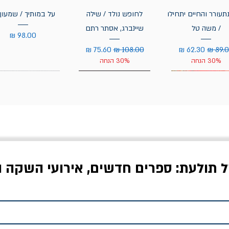
תעורר והחיים יתחילו
לחופש נולד / שילה
על במותיך / שמעון 
/ משה טל
שיינברג, אסתר רתם
מחיר
יר רגיל
מחיר מבצע
מחיר רגיל
מחיר מבצע
30% הנחה
30% הנחה
ל תולעת: ספרים חדשים, אירועי השקה ו
לדי המחר / ברטולט
שישה אויבים של חירות /
איך בעצם מלמדים עי
ברכט
ישעיה ברלין
/ עריכה: מירב שמי 