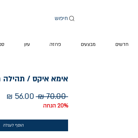
חיפוש
חדשים
מבצעים
פרוזה
עיון
ספ
אימא איקס / תהילה ח
מחיר
מח
 ‏70.00 ‏₪ 
רגיל
מב
20% הנחה
הוסף לעגלה