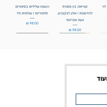
לוי
קוריאה: בין מסורת
רגשות שליליים בסיפורים
לחדשנות / אלון לבקוביץ,
תלמודיים / שולמית ולר
נועה אברהמי
מחיר
מחיר
עוד
צוב?
יוליסס / ג'ימס ג'ויס
מלכוד 23 או כל שם
פרץ
מחורבן אחר / ורסנו
מחיר