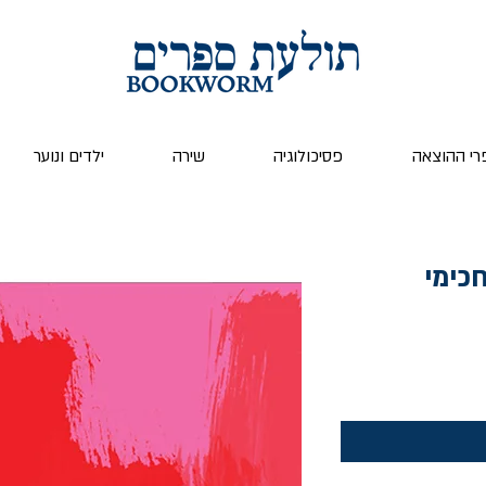
רי ההוצאה
פסיכולוגיה
שירה
ילדים ונוער
כימי
יר
צע