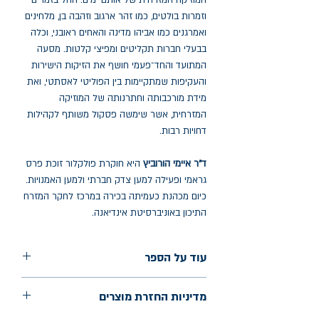
המוזיקה המזרחית של אותם ימים: החל בזמרים
וזמרות בולטים, כמו זהר ארגוב וזהבה בן, מלחינים
ואמרגנים כמו אביהו מדינה והאחים ראובני, וכלה
בבעלי חברות תקליטים ומפיצי קלטות. מסעה
המתועד והחד־פעמי חושף את הזיקות הישירות
והעקיפות שמתקיימות בין הפוליטי לאסתטי, ואת
מידת מורכבותה וחתרנותה של המוזיקה
המזרחית, אשר שימשה פסקול משותף לקהילות
דחויות רבות.
ד"ר איימי הורוביץ
היא חוקרת פולקלור זוכת פרס
גראמי ופעילה למען צדק חברתי ולמען האמנויות.
כיום מכהנת כעמיתה בכירה במרכז לחקר המזרח
התיכון באוניברסיטת אינדיאנה.
עוד על הספר
הוצאה: הקיבוץ המאוחד
מדיניות החזרת מוצרים
שנת הוצאה: מאי 2024
עמודים: 272