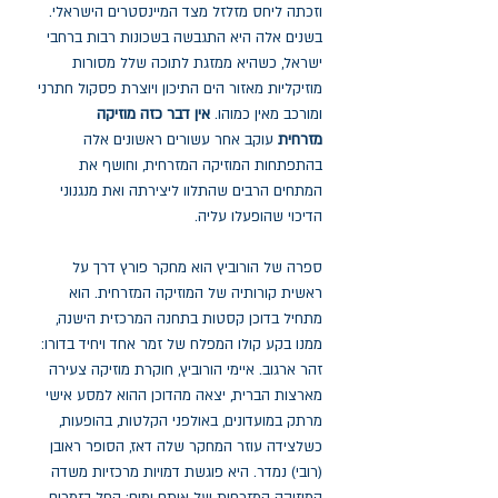
וזכתה ליחס מזלזל מצד המיינסטרים הישראלי.
בשנים אלה היא התגבשה בשכונות רבות ברחבי
ישראל, כשהיא ממזגת לתוכה שלל מסורות
מוזיקליות מאזור הים התיכון ויוצרת פסקול חתרני
ומורכב מאין כמוהו.
אין דבר כזה מוזיקה
מזרחית
עוקב אחר עשורים ראשונים אלה
בהתפתחות המוזיקה המזרחית, וחושף את
המתחים הרבים שהתלוו ליצירתה ואת מנגנוני
הדיכוי שהופעלו עליה.
ספרה של הורוביץ הוא מחקר פורץ דרך על
ראשית קורותיה של המוזיקה המזרחית. הוא
מתחיל בדוכן קסטות בתחנה המרכזית הישנה,
ממנו בקע קולו המפלח של זמר אחד ויחיד בדורו:
זהר ארגוב. איימי הורוביץ, חוקרת מוזיקה צעירה
מארצות הברית, יצאה מהדוכן ההוא למסע אישי
מרתק במועדונים, באולפני הקלטות, בהופעות,
כשלצידה עוזר המחקר שלה דאז, הסופר ראובן
(רובי) נמדר. היא פוגשת דמויות מרכזיות משדה