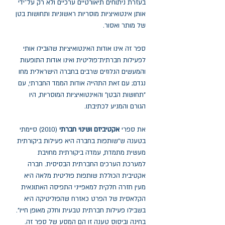
בעזרת ניתוחים תיאורטיים ערכיים ולא רק על־ידי
אותן אינטואיציות מוסריות ראשוניות ותחושות בטן
של מותר ואסור.
ספר זה אינו אודות האינטואיציות שהובילו אותי
לפעילות חברתית־פוליטית ואינו אודות התופעות
והמעשים הנלוזים שרבים בחברה הישראלית מחו
נגדם; עם זאת התהייה אודות הממד החברתי, עם
"תחושות הבטן" והאינטואיציות המוסריות, היו
הגורם והמניע לכתיבתו.
את ספרי
אקטיביזם ושינוי חברתי
(2010) סיימתי
בטענה ש"שותפות בחברה היא פעילות ביקורתית
מעשית מתמדת, עמדה ביקורתית מחויבת
למערכת הערכים החברתית הבסיסית. חברה
אקטיבית הכוללת שותפות פוליטית מלאה היא
מעין חזרה חלקית למאפייני התפיסה האתונאית
הקלאסית של הפרט כאזרח שהפוליטיקה היא
בשבילו פעילות חברתית טבעית וחלק מאופן חייו".
בחינה וביסוס טענה זו הם המסע של ספר זה.