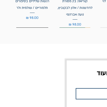
לוי
קוריאה: בין מסורת
רגשות שליליים בסיפורים
לחדשנות / אלון לבקוביץ,
תלמודיים / שולמית ולר
נועה אברהמי
מחיר
מחיר
עוד
צוב?
יוליסס / ג'ימס ג'ויס
מלכוד 23 או כל שם
פרץ
מחורבן אחר / ורסנו
מחיר
מחיר רגיל
מחיר מבצע