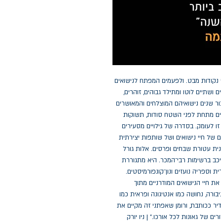
לכל סיפור יש שני צדדים. לכל מערכת יחסים יש שתי נקודות מבט. ולפעמים המפתח לנישואים 
נפלאים אינו האמיתוֹת שבהם אלא הסודות. בגיל עשרים ושתיים לוטו ומתילד גבוהים, זוהרים, 
מאוהבים עד כלות ונראים כמי שנועדו לגדולה. גם כעבור שנים נישואיהם המוצלחים והמאושרים 
עדיין מעוררים קנאה בכל חבריהם. אבל אט־אט מתגלים מתחת לפני השטח סודות, תשוקות 
וחרדות שחושפים עד כמה בני הזוג לא מכירים זה את זו לעומק. בסדרה של גילויים מסעירים 
וחוטי עלילה הנשזרים אלה באלה נרקם דיוקן רב־רבדים של חיי נישואים ושל שותפות יצירתית 
על כל ייסוריהם ואושרם. לורן גרוף היא סופרת אמריקנית עטורת שבחים ופרסים. אלות גורל 
וזעם הוא ספרה הרביעי, שזכה לשבחים מקיר לקיר וכיכב ברשימות רבי־המכר. היא מתגוררת 
בפלורידה עם בעלה ושני בניה. "גרוף היא סופרת מקורית וספריה נועזים ונון־קונפורמיסטים. 
הכתיבה שלה יפהפייה וקולחת… והיא מצליחה לשלוף את חיי הנישואים המודרניים מתוך 
הבנאליות שלהם." | הניו יורק "רומן מזהיר! מתילדה, הגיבורה, נחושה כמו אנטיגונה ופראית כמו 
מדיאה." | הוושינגטון פוסט "לורן גרוף ניחנה בכישרון נדיר ככותבת, ורומן שאפתני זה מקיים את 
כל הבטחותיו בשילוב של קומדיה, טרגדיה וניצוצות ברורים של גאונות לכל אורכו." | ניו יורק 