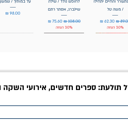
תעורר והחיים יתחילו
לחופש נולד / שילה
על במותיך / שמעון 
/ משה טל
שיינברג, אסתר רתם
מחיר
יר רגיל
מחיר מבצע
מחיר רגיל
מחיר מבצע
30% הנחה
30% הנחה
ל תולעת: ספרים חדשים, אירועי השקה ו
לדי המחר / ברטולט
שישה אויבים של חירות /
איך בעצם מלמדים עי
ברכט
ישעיה ברלין
/ עריכה: מירב שמי 
יר רגיל
מחיר מבצע
מחיר
מחיר