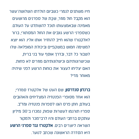
חייו משתנים לגמרי כשביום הולדתו השלושה־עשר
הוא מקבל חול מוזר, שכַּת של ספרנים מרושעים
מאמינה שבאמצעותו תוכל להשתלט על העולם.
כשספרני הרשע גונבים את החול המסתורי, ברור
לאלקטרז שהוא חייב להחזיר אותו אליו. הוא יוצא
למשימה חמוש במשקפיים וביכולת המופלאה שלו
לשבור כל דבר, ובדרך אוסף עוד בני ברית,
שכישרונותיהם וכישלונותיהם מוזרים לא פחות.
האם יצליחו לעצור את כוחות הרשע לפני שיהיה
מאוחר מדי?
ברנדון סנדרסון
, שם העט של אלקטרז סמדרי,
הוא אחד מסופרי הפנטזיה המצליחים והאהובים
בעולם, חתן פרס הוגו לספרות פנטזיה ומד"ב.
ספריו תורגמו לעשרות שפות, נמכרו ב־30 מיליון
עותקים ברחבי העולם והיו לרבי־מכר ולמקור
השראה ליוצרים רבים.
אלקטרז נגד ספרני הרשע
היא הסדרה הראשונה שכתב לנוער.