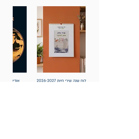
לוח שנה שירי חיות 2026-2027
אודיסאה / ה
(תלייה) יידיש
מחיר
מחיר