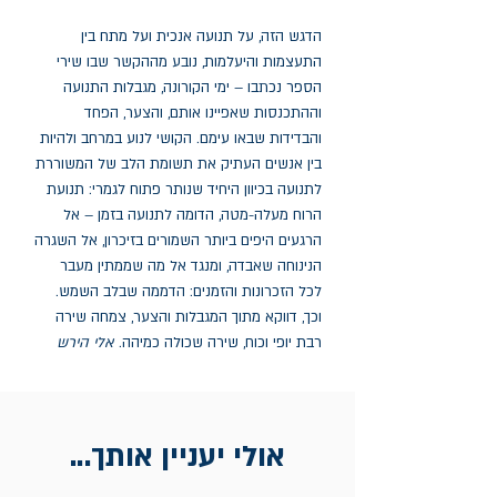
הדגש הזה, על תנועה אנכית ועל מתח בין
התעצמות והיעלמות, נובע מההקשר שבו שירי
הספר נכתבו – ימי הקורונה, מגבלות התנועה
וההתכנסות שאפיינו אותם, והצער, הפחד
והבדידות שבאו עימם. הקושי לנוע במרחב ולהיות
בין אנשים העתיק את תשומת הלב של המשוררת
לתנועה בכיוון היחיד שנותר פתוח לגמרי: תנועת
הרוח מעלה-מטה, הדומה לתנועה בזמן – אל
הרגעים היפים ביותר השמורים בזיכרון, אל השגרה
הנינוחה שאבדה, ומנגד אל מה שממתין מעבר
לכל הזכרונות והזמנים: הדממה שבלב השמש.
וכך, דווקא מתוך המגבלות והצער, צמחה שירה
רבת יופי וכוח, שירה שכולה כמיהה.
אלי הירש
אולי יעניין אותך...