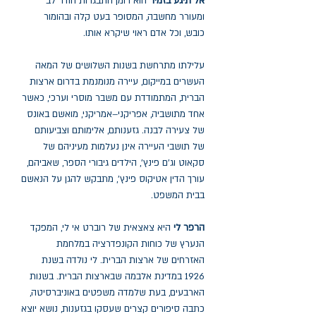
אל תיגע בזמיר
הוא רומן התבגרות חודר לב
ומעורר מחשבה, המסופר בעט קלה ובהומור
כובש, וכל אדם ראוי שיקרא אותו.
עלילתו מתרחשת בשנות השלושים של המאה
העשרים במייקום, עיירה מנומנמת בדרום ארצות
הברית, המתמודדת עם משבר מוסרי וערכי, כאשר
אחד מתושביה, אפריקני–אמריקני, מואשם באונס
של צעירה לבנה. גזענותם, אלימותם וצביעותם
של תושבי העיירה אינן נעלמות מעיניהם של
סקאוט וג'ם פינץ', הילדים גיבורי הספר, שאביהם,
עורך הדין אטיקוס פינץ', מתבקש להגן על הנאשם
בבית המשפט.
הרפר לי
היא צאצאית של רוברט אי לי, המפקד
הנערץ של כוחות הקונפדרציה במלחמת
האזרחים של ארצות הברית. לי נולדה בשנת
1926 במדינת אלבמה שבארצות הברית. בשנות
הארבעים, בעת שלמדה משפטים באוניברסיטה,
כתבה סיפורים קצרים שעסקו בגזענות, נושא יוצא