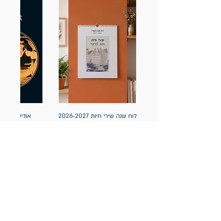
לוח שנה שירי חיות 2026-2027
אודיסאה / ה
(תלייה) יידיש
מחיר
מחיר