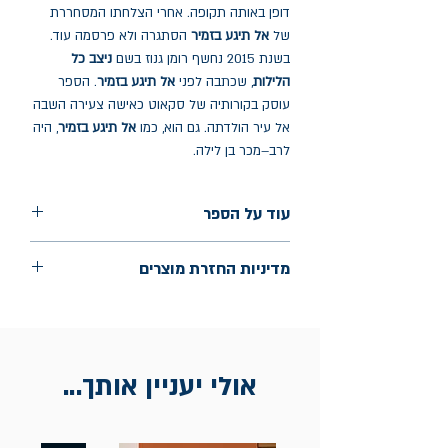
דופן באותה תקופה. אחרי הצלחתו המסחררת
של
אל תיגע בזמיר
הסתגרה ולא פרסמה עוד.
בשנת 2015 נחשף רומן גנוז בשם
ניצב כל
הלילות
, שכתבה לפני
אל תיגע בזמיר
. הספר
עוסק בקורותיה של סקאוט כאישה צעירה השבה
אל עיר הולדתה. גם הוא, כמו
אל תיגע בזמיר
, היה
לרב–מכר בן לילה.
עוד על הספר
הוצאה: ידיעות ספרים
מדיניות החזרת מוצרים
שנת הוצאה: 2015
עמודים: 368
החלפות יתאפשרו בתוך חודש מיום הקנייה
בכתובת מלכי ישראל 9, תל אביב. יש
להציג חשבונית / מייל אסמכתא בלבד.
אולי יעניין אותך...