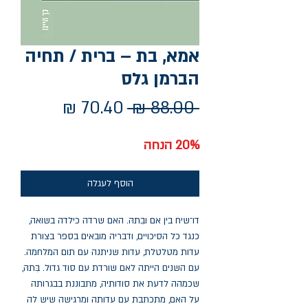
אמא, בת – ברית / תחיה
הברמן גלס
מחיר
מחיר
 ‏88.00 ‏₪ 
רגיל
מבצע
20% הנחה
הוסף לעגלה
דו־שיח בין אם ובִתהּ. האם שרדה כילדה בשואה,
כנגד כל הסיכויים, ודבריה מובאים בספר בצורת
עדות מטלטלת, עדות שניתנה עם תום המלחמה.
עם השנים הייתה לאם שורדת עם סוד גדול. בִּתהּ,
שכמהה לדעת את סודותיה, מתבוננת בבגרותה
על האם, מתכתבת עם עדותה ומרגישה שיש לה