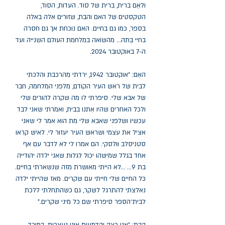
ולאֵם ברית, ברית של סוד. העדות, הסוד,
הטקסטים של האם והבת, שזורים אלה באלה
בספר, כמו גם בחיים. האם נוכחת אך גם חסרה
בחיי בִּתהּ... מהשוֹאה במלחמת העולם השנייה ועד
ה-7 באוקטובר 2024.
האֵם: "אוקטובר 1942, ירדתי מהרכבת והלכתי
לבית של ראש העיר הקודם, מלפני המלחמה, חבר
של אבא שלי. סיפרתי לו מה שקרה להורים שלי
ולכל האחרים שהיו אִתנו בבית, ואמרתי שאני לבד
עכשיו ושלפני שאבא שלי מת הוא אמר לי שאני
אציל את עצמי ושראש העיר יעזור לי. לאיש קראו
סטניסלב וולסקי. הם אמרו לי לא לדבר עם אף
אחד בגלל שמישהו יכול לגלות שאני ילדה יהודייה
בת 9... ...לא הייתי מאושרת מזה שנשארתי בחיים.
כל החיים שלי חייתי עם שקרים. מאז שהייתי ילדה
נאלצתי להתרגל לשקר, גם כשהתחלתי ללכת
לבית־הספר סיפרתי שם כל מיני שקרים."