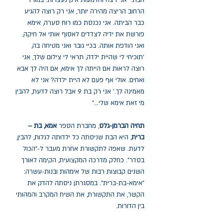
הבת: "אני רצה והדמעות אינן נעצרות. במורד
הרחוב הריצה מהירה יותר, אני רק רוצה להגיע
כבר הביתה. אני נכנסת כמו רוח סערה, אימא
פורשת את ידיה לצדדים לאסוף אותי אל חיקה,
ואני הודפת אותה. בכיי גובר ואני מטיחה בה,
'תוכיחי לי שהיית ילדה, תראי לי צילום שלך, אני
רוצה לראות אם הייתה לך אימא, אם היה לך אבא
ואחים. אולי אף פעם לא היית ילדה? אני לא
מאמינה לך.' אני רק בת 9 אבל רוצה לדעת, להבין
מי זאת אימא שלי..."
תחיה הברמן-גלס
, מחברת הספר
אמא, בת –
ברית
, היא הבת שניסתה כל ילדותה לגלות, להבין,
לדעת. שאפה לתקשורת אחרת מעבר ל-"הכול
בסדר". כחלק מדרכה המקצועית, הקימה לאורך
השנים קבוצות רבות של אימהות ובנות-עשרה:
"אימא-בת-ברית". במסגרתן ניסתה להדק את
הקשר, את התקשורת, את השיח המקרב והמהותי
בין הדורות.