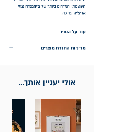
העוצמתי והמדהים ביותר של
צ'יממנדה נגוזי
אדיצ'יה
עד כה.
עוד על הספר
הוצאה: כנרת זמורה דביר
מדיניות החזרת מוצרים
שנת הוצאה: 2015
עמודים: 496
החלפות יתאפשרו בתוך חודש מיום הקנייה
בכתובת מלכי ישראל 9, תל אביב. יש
להציג חשבונית / מייל אסמכתא בלבד.
אולי יעניין אותך...