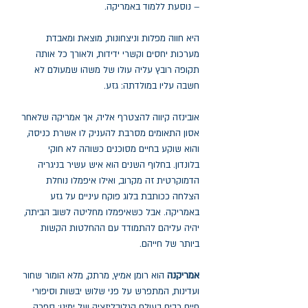
– נוסעת ללמוד באמריקה.
היא חווה מפלות וניצחונות, מוצאת ומאבדת
מערכות יחסים וקשרי ידידות, ולאורך כל אותה
תקופה רובץ עליה עולו של משהו שמעולם לא
חשבה עליו במולדתה: גזע.
אובינזה קיווה להצטרף אליה, אך אמריקה שלאחר
אסון התאומים מסרבת להעניק לו אשרת כניסה,
והוא שוקע בחיים מסוכנים כשוהה לא חוקי
בלונדון. בחלוף השנים הוא איש עשיר בניגריה
הדמוקרטית זה מקרוב, ואילו איפמלו נוחלת
הצלחה ככותבת בלוג פוקח עיניים על גזע
באמריקה. אבל כשאיפמלו מחליטה לשוב הביתה,
יהיה עליהם להתמודד עם ההחלטות הקשות
ביותר של חייהם.
אמריקנה
הוא רומן אמיץ, מרתק, מלא הומור שחור
ועדינות, המתפרש על פני שלוש יבשות וסיפורי
חיים רבים בעולם הגלובליזציה של ימינו; ספרה