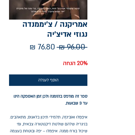
אמריקנה / צ'יממנדה
נגוזי אדיצ'יה
מחיר
מחיר
 ‏96.00 ‏₪ 
רגיל
מבצע
20% הנחה
הוסף לעגלה
ספר זה מודפס בהזמנה ולכן זמן האספקה הינו
עד 3 שבועות.
איפֵמֵלוּ ואוֹבּינזֶה, תלמידי תיכון בלאגוס, מתאהבים.
בניגריה שלהם שולטת דיקטטורה צבאית, ומי
שיכול בורח ממנה. איפמלו – יפה ובוטחת בעצמה