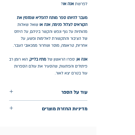
לפרשת
אנה או
?
מעבר להיותו ספר מותח להפליא שמזמין את
הקוראים לצלול פנימה
,
אנה או
שואל שאלות
מהותיות על גוף ונפש והקשר ביניהם, על היחס
של הציבור והתקשורת לאלימות ופשע, על
אחריות, טראומה, מוסר ושחרור ממכאובי העבר.
אנה או
, ספרו הראשון של
מתיו בלייק
, הוא רומן רב
פיתולים והפתעות, שהסעיר את עולם הספרות
עוד בטרם יצא לאור.
עוד על הספר
הוצאה: אחוזת בית
מדיניות החזרת מוצרים
שנת הוצאה: נובמבר 2024
עמודים: 496
החלפות יתאפשרו בתוך חודש מיום הקנייה
בכתובת מלכי ישראל 9, תל אביב. יש
להציג חשבונית / מייל אסמכתא בלבד.