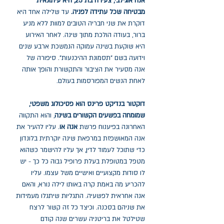
אנה אוגילבי, צעירה בת 25, היא עיתונאית
מבטיחה שכל עתידה לפניה.
עד שלילה אחד היא
דוקרת את שני חבריה הטובים למוות ללא מניע
ברור, בעודה הולכת מתוך שינה. לאחר האירוע
היא שוקעת בשינה עמוקה הנמשכת ארבע שנים
וידועה בשם "תסמונת ההיכנעות". סיפורה של
אנה מסעיר את הציבור והתקשורת והופך אותה
לאחת הנשים המפורסמות בעולם.
דוקטור בנדיקט פרינס הוא פסיכולוג משפטי,
שמומחה בפשעים הקשורים בשינה
, והוא התקווה
האחרונה בפיענוח פרשת
אנה או
. עליו להעיר את
אנה המאושפזת במרפאת שינה יוקרתית בלונדון
כדי שתוכל לעמוד לדין, אך עליו להישמר כשהוא
מטפל במטופלת בעלת פרופיל גבוה כל כך - יש
לו סודות מקצועיים ואישיים משל עצמו. עליו
להכריע מה באמת קרה באותו לילה נורא, והאם
אנה אחראית לפשעיה. התגליות שיתגלו מעמידות
את שניהם בסכנה. וכיצד כל זה קשור לרצח
שטילטל את בריטניה עשרים שנה קודם