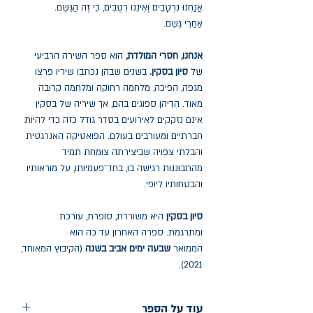
אֲנַחְנוּ נִרְטָבִים וְְאֵינֵנוּ רְטֻבִּים, כִּי זֶה הַגֶּשֶׁם.
אַחֲרֵי גֶּשֶׁם.
אנחנו, חסרי המולדת,
הוא ספר השירה הרביעי
של
סיון בסקין.
בשנים שבהן נכתבו שיריו פרצו
מגפה, הפיכה, מלחמה רחוקה ומלחמה קרובה
מאוד. הֵדֵיהן ספוגים בהם, אך שיריה של בסקין
אינם נזקקים לאירועים בסדר גודל כזה כדי להיות
חברתיים ומעורבים בעולם. הפואטיקה האנרגטית
והבלתי צפויה שביצירתה צומחת תמיד
מהתבוננות רגישה בו, בחד־פעמיותו, על מוראותיו
והבטחותיו ליופי.
סיון בסקין
היא משוררת, סופרת, עורכת
ומתרגמת. ספרה האחרון עד כה הוא
הממואר
שבעה ימים אביב בשנה
(הקיבוץ המאוחד,
2021).
עוד על הספר