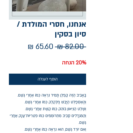
אנחנו, חסרי המולדת /
סיון בסקין
מחיר
מחיר
 ‏82.00 ‏₪ 
רגיל
מבצע
20% הנחה
הוסף לעגלה
בָּאָבִיב הַזֶּה קַפְּלַן תָּמִיד נִרְאֶה כְּמוֹ אַחֲרֵי גֶּשֶׁם.
וְהָאַסְפַלְט הַיָּבֵשׁ חֲלַקְלַק כְּמוֹ אַחֲרֵי גֶּשֶׁם.
וְשֶׁלֶט הַנֵּיאוֹן בּוֹהֵק כְּמוֹ קֶשֶׁת אַחֲרֵי גֶּשֶׁם.
וְהַמִּגְדָּלִים סָבִיב מִתְרוֹמְמִים כְּמוֹ פִּטְרִיּוֹת־עֲנָק אַחֲרֵי
גֶּשֶׁם.
וְאִם יוֹרֵד גֶּשֶׁם, הוּא נִרְאֶה כְּמוֹ אַחֲרֵי גֶּשֶׁם.