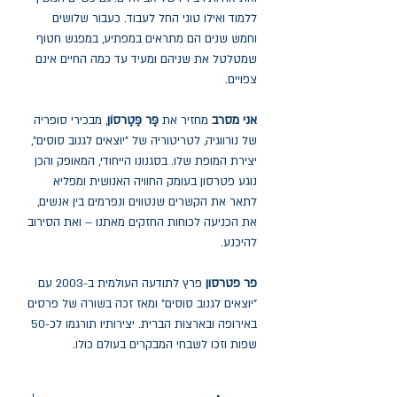
ללמוד ואילו טוני החל לעבוד. כעבור שלושים
וחמש שנים הם מתראים במפתיע, במפגש חטוף
שמטלטל את שניהם ומעיד עד כמה החיים אינם
צפויים.
אני מסרב
מחזיר את
פֶּר פֶּטֶרסוֹן
, מבכירי סופריה
של נורווגיה, לטריטוריה של "יוצאים לגנוב סוסים",
יצירת המופת שלו. בסגנונו הייחודי, המאופק והכן
נוגע פטרסון בעומק החוויה האנושית ומפליא
לתאר את הקשרים שנטווים ונפרמים בין אנשים,
את הכניעה לכוחות החזקים מאתנו – ואת הסירוב
להיכנע.
פר פטרסון
פרץ לתודעה העולמית ב-2003 עם
"יוצאים לגנוב סוסים" ומאז זכה בשורה של פרסים
באירופה ובארצות הברית. יצירותיו תורגמו לכ-50
שפות וזכו לשבחי המבקרים בעולם כולו.