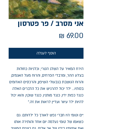
אני מסרב / פר פטרסון
מחיר
הוסף לעגלה
הירח המאיר על השלג הטרי, וכלניות כחולות
בצלע ההר, ומרבדי הפרחים, והרוח מעל האגמים,
והרוח הנושבת בגבעולי השיפון, והרכסים האדומים
בסתיו... ילד יכול להרגיש את כל הדברים האלה
כנגד כפות ידיו, כנגד מותניו, כנגד שוקיו, והוא יכול
להיות ילד עיוור ועדיין לראות את זה."
יִים וטומי היו חברי נפש לאורך כל ילדותם. גם
כשאמו של טומי נעלמה יום אחד והותירה אותו
ואת אחיותיו בידיו של אב אלים. גם כשיִים המשיך