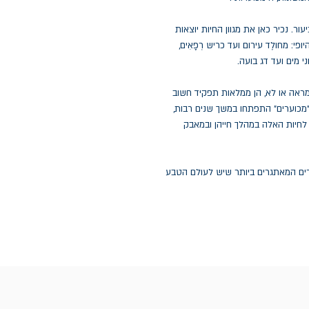
ר. נכיר כאן את מגוון החיות יוצאות
פי: מחולֶד עירום ועד כריש רְפָאִים,
י מים ועד דג בועה.
ראה או לא, הן ממלאות תפקיד חשוב
"מכוערים" התפתחו במשך שנים רבות,
לחיות האלה במהלך חייהן ובמאבק
רים המאתגרים ביותר שיש לעולם הטבע