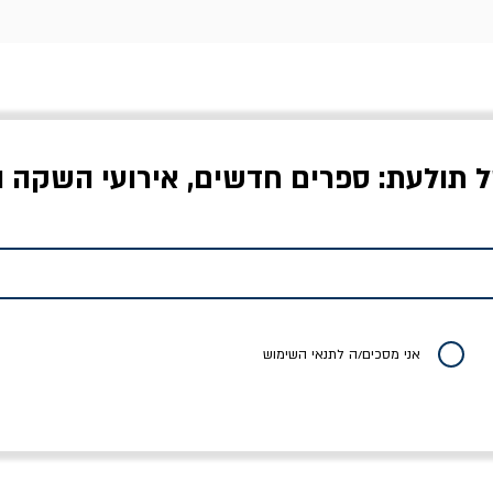
ל תולעת: ספרים חדשים, אירועי השקה ו
לדי המחר / ברטולט
שישה אויבים של חירות /
איך בעצם מלמדים עי
ברכט
ישעיה ברלין
/ עריכה: מירב שמי 
יר רגיל
מחיר מבצע
מחיר
מחיר
20% הנחה
אני מסכים/ה לתנאי השימוש