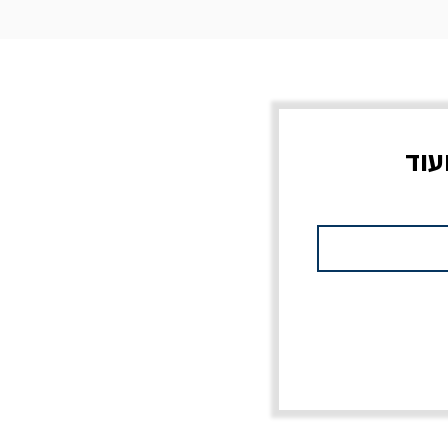
עוד
צוב?
יוליסס / ג'ימס ג'ויס
מלכוד 23 או כל שם
פרץ
מחורבן אחר / ורסנו
מחיר
מחיר רגיל
מחיר מבצע
20% הנחה