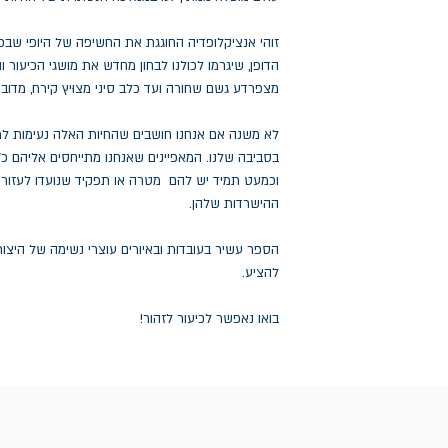
זוהי אנציקלופדיה החוגגת את החשיפה של היופי שבכיעו
הדופן, שיגרמו לכולנו לבחון מחדש את מושגי הכיעור והיו
מצפרדע גשם שחורה ועד כלב סיני מצוּיץ קירח, מדובונ
לא משנה אם אנחנו חושבים שהחיות האלה נעימות למ
בסביבה שלנו. המאפיינים שאנחנו מתייחסים אליהם כ
וכמעט תמיד יש להם מטרה או תפקיד שנועדו לעזור 
ההישרדות שלהן.
הספר עשיר בעובדות ובאיורים עוצרי נשימה של היצו
להציע.
בואו נאפשר לכיעור לזהור!