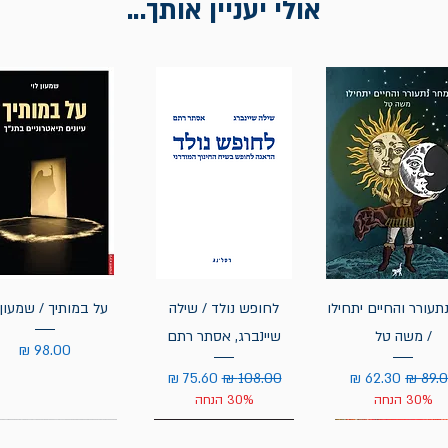
אולי יעניין אותך...
תעורר והחיים יתחילו
לחופש נולד / שילה
על במותיך / שמעון 
/ משה טל
שיינברג, אסתר רתם
מחיר
יר רגיל
מחיר מבצע
מחיר רגיל
מחיר מבצע
30% הנחה
30% הנחה