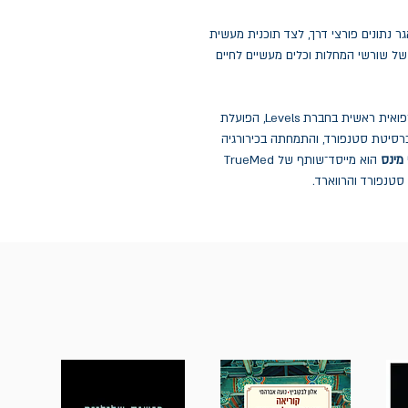
ר נתונים פורצי דרך, לצד תוכנית מעשית
 שורשי המחלות וכלים מעשיים לחיים
היא רופאה, מייסדת־שותפה ומנהלת רפואית ראשית בחברת Levels, הפועלת
ברסיטת סטנפורד, והתמחתה בכירורגיה
מינס
הוא מייסד־שותף של TrueMed
 סטנפורד והרווארד.