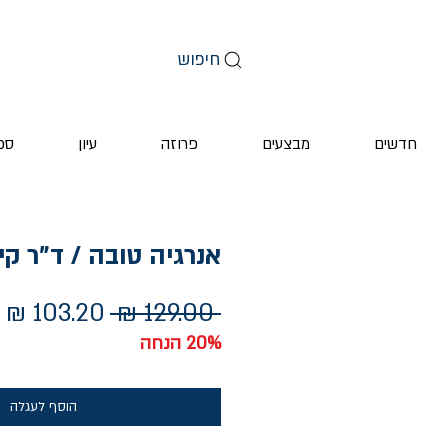
חיפוש
חדשים
מבצעים
פרוזה
עיון
ספ
אנרגיה טובה / ד"ר קיי
מחיר
מ
 ‏129.00 ‏₪ 
רגיל
מ
20% הנחה
הוסף לעגלה