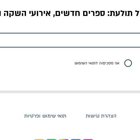
ל תולעת: ספרים חדשים, אירועי השקה ו
לדי המחר / ברטולט
שישה אויבים של חירות /
איך בעצם מלמדים עי
ברכט
ישעיה ברלין
/ עריכה: מירב שמי 
יר רגיל
מחיר מבצע
מחיר
מחיר
20% הנחה
אני מסכים/ה לתנאי השימוש
הצהרת נגישות
תנאי שימוש ופרטיות