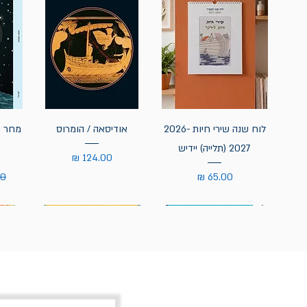
לוח שנה שירי חיות 2026-
אודיסאה / הומרוס
מחר נ
2027 (תלייה) יידיש
מחיר
מחיר
מח