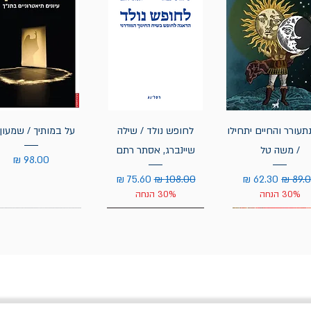
תעורר והחיים יתחילו
לחופש נולד / שילה
על במותיך / שמעון 
/ משה טל
שיינברג, אסתר רתם
מחיר
יר רגיל
מחיר מבצע
מחיר רגיל
מחיר מבצע
30% הנחה
30% הנחה