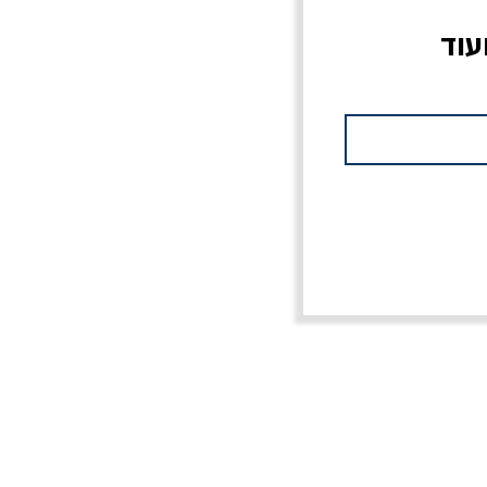
עוד
צוב?
יוליסס / ג'ימס ג'ויס
מלכוד 23 או כל שם
פרץ
מחורבן אחר / ורסנו
מחיר
מחיר רגיל
מחיר מבצע
20% הנחה