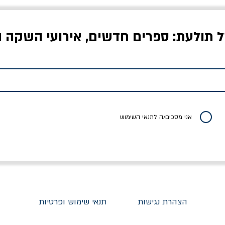
ל תולעת: ספרים חדשים, אירועי השקה ו
לדי המחר / ברטולט
שישה אויבים של חירות /
איך בעצם מלמדים עי
ברכט
ישעיה ברלין
/ עריכה: מירב שמי 
יר רגיל
מחיר מבצע
מחיר
מחיר
20% הנחה
אני מסכים/ה לתנאי השימוש
הצהרת נגישות
תנאי שימוש ופרטיות