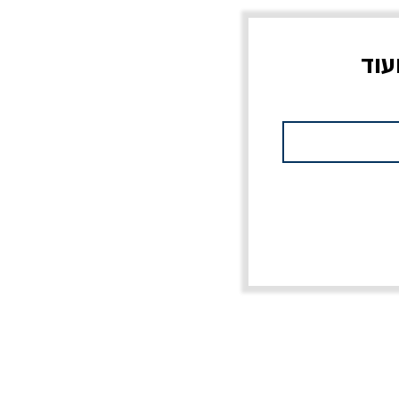
עוד
צוב?
יוליסס / ג'ימס ג'ויס
מלכוד 23 או כל שם
פרץ
מחורבן אחר / ורסנו
מחיר
מחיר רגיל
מחיר מבצע
20% הנחה