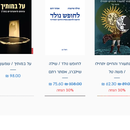
תעורר והחיים יתחילו
לחופש נולד / שילה
על במותיך / שמעון 
/ משה טל
שיינברג, אסתר רתם
מחיר
יר רגיל
מחיר מבצע
מחיר רגיל
מחיר מבצע
30% הנחה
30% הנחה