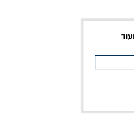
עוד
צוב?
יוליסס / ג'ימס ג'ויס
מלכוד 23 או כל שם
פרץ
מחורבן אחר / ורסנו
מחיר
מחיר רגיל
מחיר מבצע
20% הנחה