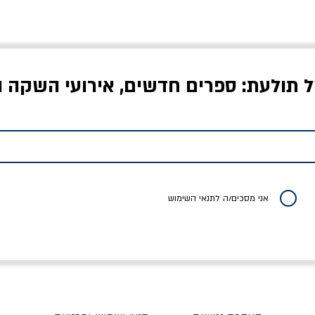
ל תולעת: ספרים חדשים, אירועי השקה ו
לדי המחר / ברטולט
שישה אויבים של חירות /
איך בעצם מלמדים עי
ברכט
ישעיה ברלין
/ עריכה: מירב שמי 
יר רגיל
מחיר מבצע
מחיר
מחיר
20% הנחה
אני מסכים/ה לתנאי השימוש