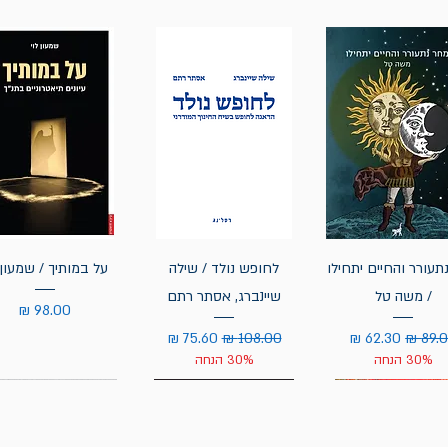
תעורר והחיים יתחילו
לחופש נולד / שילה
על במותיך / שמעון 
/ משה טל
שיינברג, אסתר רתם
מחיר
יר רגיל
מחיר מבצע
מחיר רגיל
מחיר מבצע
30% הנחה
30% הנחה