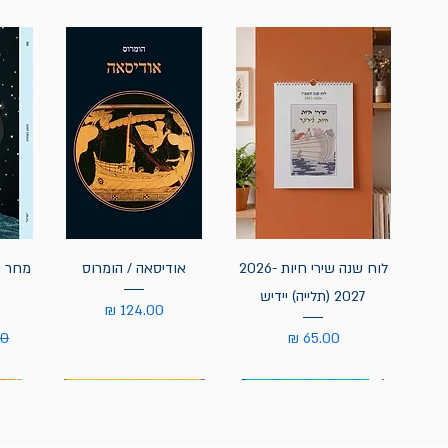
לוח שנה שירי חיות 2026-
אודיסאה / הומרוס
מחר נ
2027 (תלייה) יידיש
מחיר
מחיר
מח