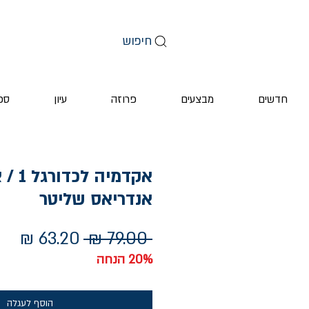
חיפוש
חדשים
מבצעים
פרוזה
עיון
ספ
אקדמיה
אנדריאס שליטר
מחיר
מחי
 ‏79.00 ‏₪ 
רגיל
מבצ
20% הנחה
הוסף לעגלה