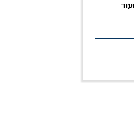
עוד
צוב?
יוליסס / ג'ימס ג'ויס
מלכוד 23 או כל שם
פרץ
מחורבן אחר / ורסנו
מחיר
מחיר רגיל
מחיר מבצע
20% הנחה