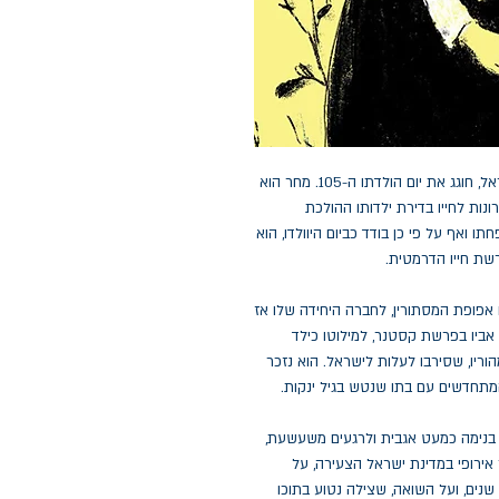
השנה היא 2038. חיים בירקנר, האיש הכי מבוגר בישראל, חוגג את יום הולדתו ה-105. מחר הוא
נות לחייו בדירת ילדותו ההולכת
ו ואף על פי כן בודד כביום היוולדו, הוא
שת חייו הדרמטית.
ו אפופת המסתורין, לחברה היחידה שלו אז
ביו בפרשת קסטנר, למילוטו כילד
וריו, שסירבו לעלות לישראל. הוא נזכר
מתחדשים עם בתו שנטש בגיל ינקות.
, בנימה כמעט אגבית ולרגעים משעשעת,
 אירופי במדינת ישראל הצעירה, על
שנים, ועל השואה, שצילה נטוע בתוכו