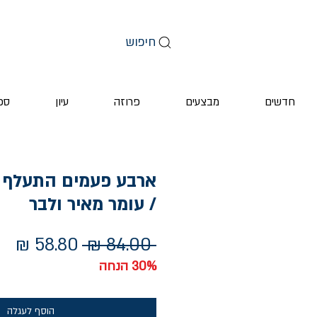
חיפוש
חדשים
מבצעים
פרוזה
עיון
ספ
ארבע פעמים התעלף ח
/ עומר מאיר ולבר
מחיר
מח
 ‏84.00 ‏₪ 
רגיל
מב
30% הנחה
הוסף לעגלה