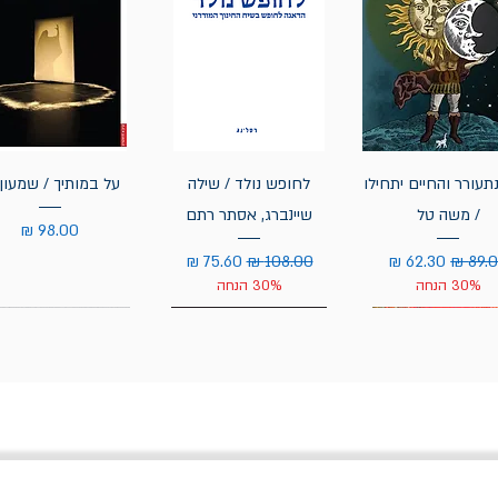
תעורר והחיים יתחילו
לחופש נולד / שילה
על במותיך / שמעון 
/ משה טל
שיינברג, אסתר רתם
מחיר
יר רגיל
מחיר מבצע
מחיר רגיל
מחיר מבצע
30% הנחה
30% הנחה