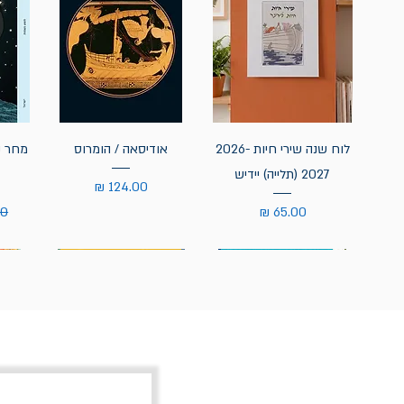
לוח שנה שירי חיות 2026-
אודיסאה / הומרוס
מחר נ
2027 (תלייה) יידיש
מחיר
מחיר
מח