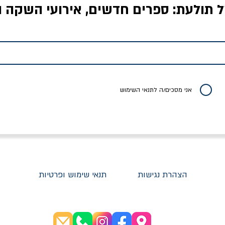
ל תולעת: ספרים חדשים, אירועי השקה ו
לדי המחר / ברטולט
שישה אויבים של חירות /
איך בעצם מלמדים עי
ברכט
ישעיה ברלין
/ עריכה: מירב שמי 
יר רגיל
מחיר מבצע
מחיר
מחיר
20% הנחה
אני מסכים/ה לתנאי השימוש
הצהרת נגישות
תנאי שימוש ופרטיות