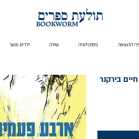
רי ההוצאה
פסיכולוגיה
שירה
ילדים ונוער
יים בירקנר
יר
צע