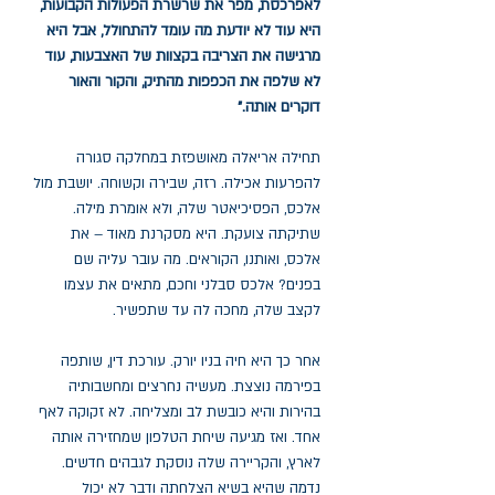
לאפרכסת, מפר את שרשרת הפעולות הקבועות,
היא עוד לא יודעת מה עומד להתחולל, אבל היא
מרגישה את הצריבה בקצוות של האצבעות, עוד
לא שלפה את הכפפות מהתיק, והקור והאור
דוקרים אותה."
תחילה אריאלה מאושפזת במחלקה סגורה
להפרעות אכילה. רזה, שבירה וקשוחה. יושבת מול
אלכס, הפסיכיאטר שלה, ולא אומרת מילה.
שתיקתה צועקת. היא מסקרנת מאוד – את
אלכס, ואותנו, הקוראים. מה עובר עליה שם
בפנים? אלכס סבלני וחכם, מתאים את עצמו
לקצב שלה, מחכה לה עד שתפשיר.
אחר כך היא חיה בניו יורק. עורכת דין, שותפה
בפירמה נוצצת. מעשיה נחרצים ומחשבותיה
בהירות והיא כובשת לב ומצליחה. לא זקוקה לאף
אחד. ואז מגיעה שיחת הטלפון שמחזירה אותה
לארץ, והקריירה שלה נוסקת לגבהים חדשים.
נדמה שהיא בשיא הצלחתה ודבר לא יכול