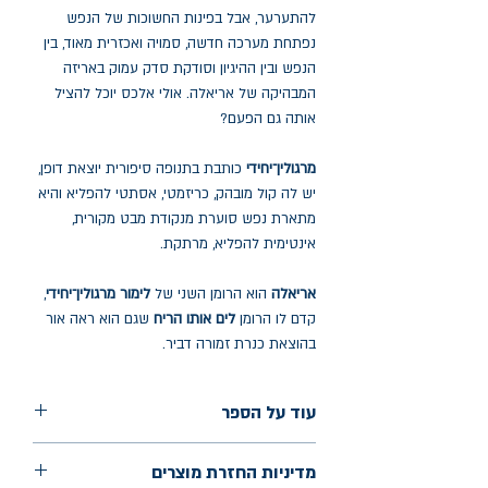
להתערער, אבל בפינות החשוכות של הנפש
נפתחת מערכה חדשה, סמויה ואכזרית מאוד, בין
הנפש ובין ההיגיון וסודקת סדק עמוק באריזה
המבהיקה של אריאלה. אולי אלכס יוכל להציל
אותה גם הפעם?
מרגולין־יחידי
כותבת בתנופה סיפורית יוצאת דופן,
יש לה קול מובהק, כריזמטי, אסתטי להפליא והיא
מתארת נפש סוערת מנקודת מבט מקורית,
אינטימית להפליא, מרתקת.
אריאלה
הוא הרומן השני של
לימור מרגולין־יחידי
,
קדם לו הרומן
לים אותו הריח
שגם הוא ראה אור
בהוצאת כנרת זמורה דביר.
עוד על הספר
הוצאה: כנרת זמורה דביר
מדיניות החזרת מוצרים
שנת הוצאה: מאי 2025