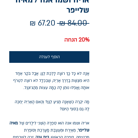
אריה ושמו אנה / מאיה
שלייפר
מחיר
מחיר
 ‏84.00 ‏₪ 
רגיל
מבצע
20% הנחה
הוסף לעגלה
אָנָה לֹא כָּל כָּךְ רוֹצָה לָלֶכֶת לַגַּן. אֲבָל בֹּקֶר אֶחָד
הִיא פּוֹגֶשֶׁת בַּדֶּרֶךְ אַרְיֵה, שֶׁבִּכְלָל לֹא רוֹצֶה לִטְרֹף
אוֹתָהּ וַאֲפִלּוּ נוֹתֵן לָהּ כַּמָּה עֵצוֹת מֵהַגּ'וּנְגֶּל.
מָה יִקְרֶה כְּשֶׁאָנָה תַּגִּיעַ לַגַּן? וְהַאִם הָאַרְיֵה יְחַכֶּה
לָהּ גַּם בְּסוֹף הַיּוֹם?
אריה ושמו אנה
הוּא סִפְרָהּ הַשֵּׁנִי לִילָדִים שֶׁל
מאיה
שלייפר
, מְאַיֶּרֶת וּמְעַצֶּבֶת מָעֳרֶכֶת וְסוֹפֶרֶת
מַבְטִיחָה. סִפְרָהּ הָרִאשׁוֹן,
בַּיִת עֲנָק
, זָכָה לִשְׁבָחִים