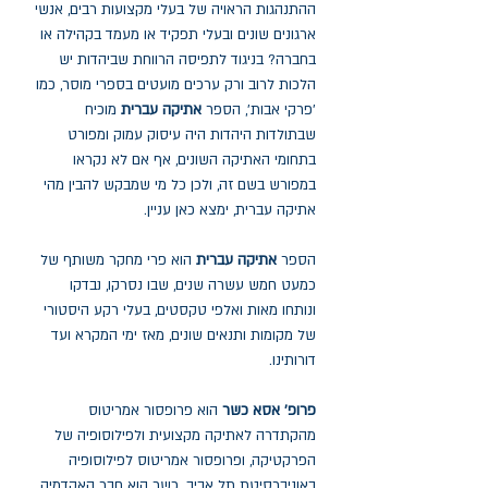
ההתנהגות הראויה של בעלי מקצועות רבים, אנשי
ארגונים שונים ובעלי תפקיד או מעמד בקהילה או
בחברה? בניגוד לתפיסה הרווחת שביהדות יש
הלכות לרוב ורק ערכים מועטים בספרי מוסר, כמו
'פרקי אבות', הספר
אתיקה עברית
מוכיח
שבתולדות היהדות היה עיסוק עמוק ומפורט
בתחומי האתיקה השונים, אף אם לא נקראו
במפורש בשם זה, ולכן כל מי שמבקש להבין מהי
אתיקה עברית, ימצא כאן עניין.
הספר
אתיקה עברית
הוא פרי מחקר משותף של
כמעט חמש עשרה שנים, שבו נסרקו, נבדקו
ונותחו מאות ואלפי טקסטים, בעלי רקע היסטורי
של מקומות ותנאים שונים, מאז ימי המקרא ועד
דורותינו.
פרופ' אסא כשר
הוא פרופסור אמריטוס
מהקתדרה לאתיקה מקצועית ולפילוסופיה של
הפרקטיקה, ופרופסור אמריטוס לפילוסופיה
באוניברסיטת תל אביב. כשר הוא חבר האקדמיה