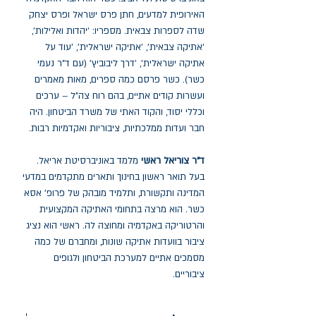
האירופית למדעים, חתן פרס ישראל ופרס יצחק
שדה לספרות צבאית. מספריו: 'יהדות ואלילות',
'אתיקה צבאית', 'אתיקה ישראלית', 'עוד על
אתיקה ישראלית', 'דרך ליבוביץ' (עם ד"ר נעמי
כשר). כשר פרסם כמה ספרים, מאות מאמרים
ועשרות קודים אתיים, בהם רוח צה"ל – ערכים
וכללי יסוד, והקוד האתי של משרד הביטחון. היה
חבר ועדות ממלכתיות, ציבוריות ואקדמיות רבות.
ד"ר צוריאל ראשי
מלמד באוניברסיטת אריאל.
בעל תואר ראשון בחינוך ותארים מתקדמים במדעי
המדינה ותקשורת, ותלמיד מובהק של פרופ' אסא
כשר. הוא מרצה בתחומי האתיקה המקצועית
והרטוריקה באקדמיה ומחוצה לה. ראשי הוא נציג
ציבור בוועדות אתיקה שונות, ומחברם של כמה
מסמכים אתיים למערכת הביטחון ולגופים
ציבוריים.