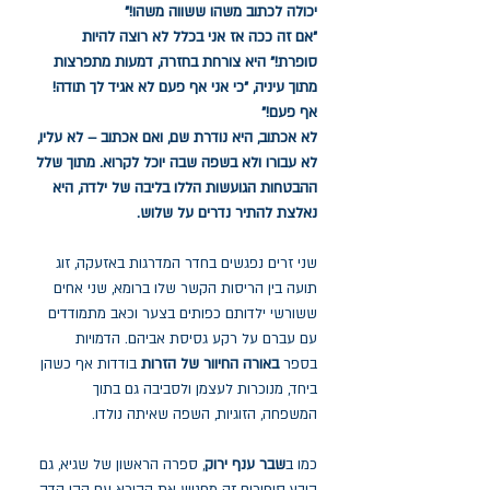
יכולה לכתוב משהו ששווה משהו!"
"אם זה ככה אז אני בכלל לא רוצה להיות
סופרת!" היא צורחת בחזרה, דמעות מתפרצות
מתוך עיניה, "כי אני אף פעם לא אגיד לך תודה!
אף פעם!"
לא אכתוב, היא נודרת שם, ואם אכתוב – לא עליו,
לא עבורו ולא בשפה שבה יוכל לקרוא. מתוך שלל
ההבטחות הגועשות הללו בליבה של ילדה, היא
נאלצת להתיר נדרים על שלוש.
שני זרים נפגשים בחדר המדרגות באזעקה, זוג
תועה בין הריסות הקשר שלו ברומא, שני אחים
ששורשי ילדותם כפותים בצער וכאב מתמודדים
עם עברם על רקע גסיסת אביהם. הדמויות
בספר
באורה החיוור של הזרות
בודדות אף כשהן
ביחד, מנוכרות לעצמן ולסביבה גם בתוך
המשפחה, הזוגיות, השפה שאיתה נולדו.
כמו ב
שבר ענף ירוק
, ספרה הראשון של שגיא, גם