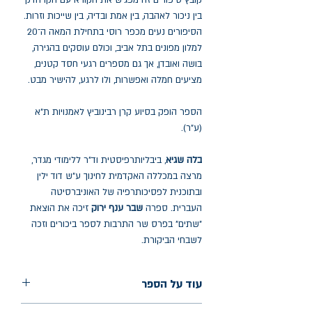
קובץ סיפורים זה מפגיש את הקורא עם הקו הדק
בין ניכור לאהבה, בין אמת ובדיה, בין שייכות וזרות.
הסיפורים נעים מכפר רוסי בתחילת המאה ה־20
למלון מפונים בתל אביב, וכולם עוסקים בהגירה,
בושה ואובדן, אך גם מספרים רגעי חסד קטנים,
מציעים חמלה ואפשרות, ולו לרגע, להישיר מבט.
הספר הופק בסיוע קרן רבינוביץ לאמנויות ת"א
(ע"ר).
בלה שגיא
, ביבליותרפיסטית וד"ר ללימודי מגדר,
מרצה במכללה האקדמית לחינוך ע"ש דוד ילין
ובתוכנית לפסיכותרפיה של האוניברסיטה
העברית. ספרה
שבר ענף ירוק
זיכה את הוצאת
"שתים" בפרס שר התרבות לספר ביכורים וזכה
לשבחי הביקורת.
עוד על הספר
הוצאה: שתים בית הוצאה לאור