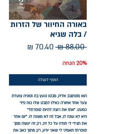
באורה החיוור של הזרות
/ בלה שגיא
מחיר
מחיר
 ‏88.00 ‏₪ 
רגיל
מבצע
20% הנחה
הוסף לעגלה
הוא מסתובב אליה, מבטו ננעץ בה וסוניה צועדת
צעד אחד אחורה כאילו למבט שלו כוח פיזי
כמעט. "את! את רוצה להיות סופרת?"
היא לא עונה לו, אבל זה לא משנה לו. "יום אחד
את תגידי לי תודה על כל זה, רק זה יעשה ממך
סופרת! תאמיני לי שאני יודע, רק מתוך כאב את