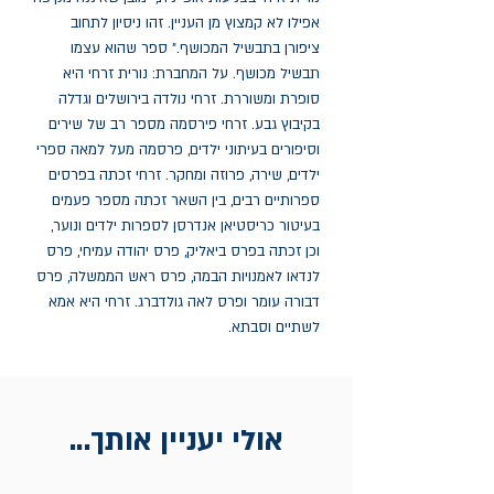
אפילו לא קמצוץ מן העניין. זהו ניסיון לתחוב
ציפורן בתבשיל המכושף." ספר שהוא עצמו
תבשיל מכושף. על המחברת: נורית זרחי היא
סופרת ומשוררת. זרחי נולדה בירושלים וגדלה
בקיבוץ גבע. זרחי פירסמה מספר רב של שירים
וסיפורים בעיתוני ילדים, פרסמה מעל למאה ספרי
ילדים, שירה, פרוזה ומחקר. זרחי זכתה בפרסים
ספרותיים רבים, בין השאר זכתה מספר פעמים
בעיטור כריסטיאן אנדרסן לספרות ילדים ונוער,
וכן זכתה בפרס ביאליק, פרס יהודה עמיחי, פרס
לנדאו לאמנויות הבמה‏, פרס ראש הממשלה, פרס
דבורה עומר ופרס לאה גולדברג‏. זרחי היא אמא
לשתיים וסבתא.
אולי יעניין אותך...