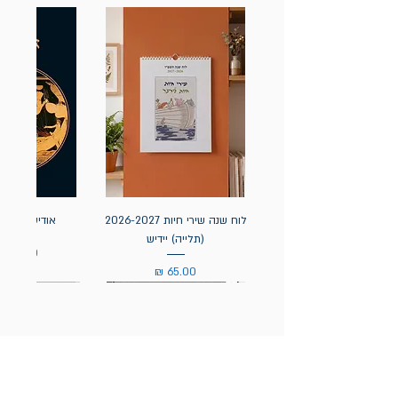
לוח שנה שירי חיות 2026-2027
אודיסאה / ה
(תלייה) יידיש
מחיר
מחיר