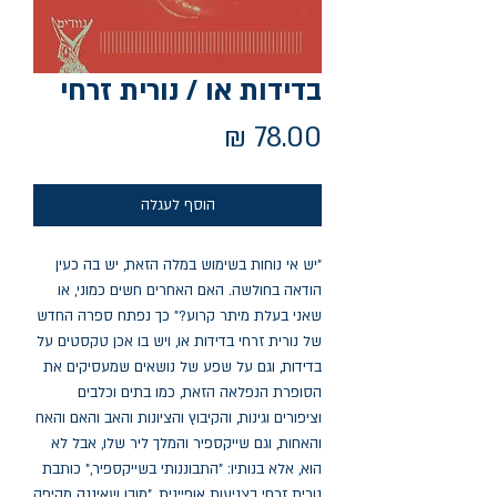
בדידות או / נורית זרחי
מחיר
הוסף לעגלה
"יש אי נוחות בשימוש במלה הזאת, יש בה כעין
הודאה בחולשה. האם האחרים חשים כמוני, או
שאני בעלת מיתר קרוע?" כך נפתח ספרה החדש
של נורית זרחי בדידות או, ויש בו אכן טקסטים על
בדידות, וגם על שפע של נושאים שמעסיקים את
הסופרת הנפלאה הזאת, כמו בתים וכלבים
וציפורים וגינות, והקיבוץ והציונות והאב והאם והאח
והאחות, וגם שייקספיר והמלך ליר שלו, אבל לא
הוא, אלא בנותיו: "התבוננותי בשייקספיר," כותבת
נורית זרחי בצניעות אופיינית, "מובן שאיננה מקיפה