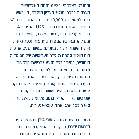
והמנדט הצרפתי (1924) מנתה האוכלוסייה
הערבית בכפרי הגליל העליון המזרחי, בין ראש
פינה למטולה, כ־13,000 נפשות שהתגוררו בכ־43
כפרים. באזור התגוררו גם כ־1,125 יהודים ב-4
מושבות (ראש פינה, יסוד המעלה, משמר הירדן
ומטולה), ובארבע קבוצות שיתופיות (כפר גלעדי,
איילת השחר, תל חי, מחניים). במשך שנים ארוכות
היה האזור בתחתית סדר העדיפויות של המוסדות
היהודיים, במיוחד בכל הנוגע לרכישת קרקעות
ולהתיישבות. האזור חזר למוקד התעניינות
התנועה הציונית רק לאחר שזיכיון אגם החולה
הועבר לידיים יהודיות (1934), ומשנת 1939 הוקמו
צפונית לו 19 קיבוצים ומושבים על קרקעות
שנרכשו על ידי קק"ל. בתום מלחמת 1948 נותר
באזור כפר ערבי אחד: טובא-זנע'ריה.
מחקר רב-שנים זה של
אורי בירן
, המובא בספר
בדמעה יקצרו
, פורץ דרך בהתמקדותו במרחב
כפרי מבודד יחסית. בספר מתוארים העבודה