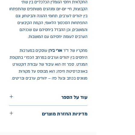
החקלאית ויחסי הגומלין הכלכליים בין שתי
הקבוצות, חיי יום-יום ומנהגים משותפים שהתפתחו
בין יהודים לערבים, תחומי ההגנה והביטחון, וגם
התפתחות הסכסוך הלאומי, הקמת הקיבוצים
והמושבים, וכן ההבדל ביחסיהם עם שכניהם
הערבים לעומת יחסיהם עם המושבות.
מחקריו של ד"ר
אורי בירן
עוסקים במערכות
היחסים בין יהודים וערבים במרחב הכפרי בתקופת
המנדט. ספר זה הוא עיבוד של עבודת דוקטורט
באוניברסיטת חיפה; הוא מבוסס על מקורות
מגוונים בכתב ובעל פה – יהודים, ערבים ובריטים.
עוד על הספר
הוצאה: רסלינג
מדיניות החזרת מוצרים
שנת הוצאה: 2025
עמודים: 496
החלפות יתאפשרו בתוך חודש מיום הקנייה
בכתובת מלכי ישראל 9, תל אביב. יש