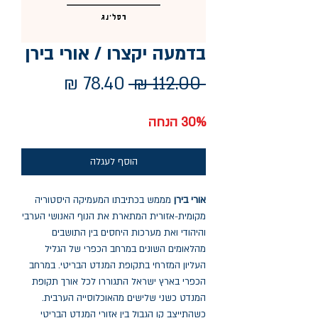
בדמעה יקצרו / אורי בירן
מחיר
מחיר
 ‏112.00 ‏₪ 
רגיל
מבצע
30% הנחה
הוסף לעגלה
אורי בירן
מממש בכתיבתו המעמיקה היסטוריה
מקומית-אזורית המתארת את הנוף האנושי הערבי
והיהודי ואת מערכות היחסים בין התושבים
מהלאומים השונים במרחב הכפרי של הגליל
העליון המזרחי בתקופת המנדט הבריטי. במרחב
הכפרי בארץ ישראל התגוררו לכל אורך תקופת
המנדט כשני שלישים מהאוכלוסייה הערבית.
כשהתייצב קו הגבול בין אזורי המנדט הבריטי