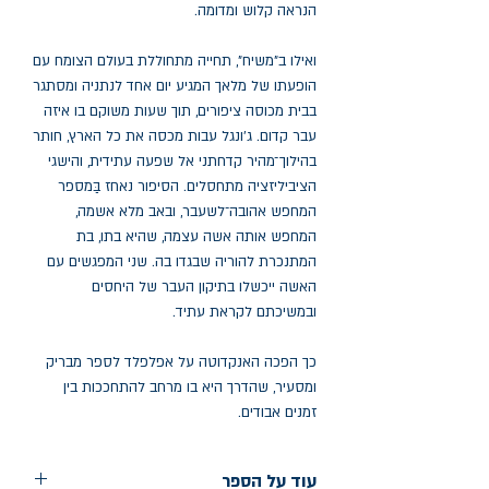
הנראה קלוש ומדומה.
ואילו ב"משיח", תחייה מתחוללת בעולם הצומח עם
הופעתו של מלאך המגיע יום אחד לנתניה ומסתגר
בבית מכוסה ציפורים, תוך שעות משוקם בו איזה
עבר קדום. ג'ונגל עבות מכסה את כל הארץ, חותר
בהילוך־מהיר קדחתני אל שפעה עתידית, והישגי
הציביליזציה מתחסלים. הסיפור נאחז בַּמספר
המחפש אהובה־לשעבר, ובאב מלא אשמה,
המחפש אותה אשה עצמה, שהיא בתו, בת
המתנכרת להוריה שבגדו בה. שני המפגשים עם
האשה ייכשלו בתיקון העבר של היחסים
ובמשיכתם לקראת עתיד.
כך הפכה האנקדוטה על אפלפלד לספר מבריק
ומסעיר, שהדרך היא בו מרחב להתחככות בין
זמנים אבודים.
עוד על הספר