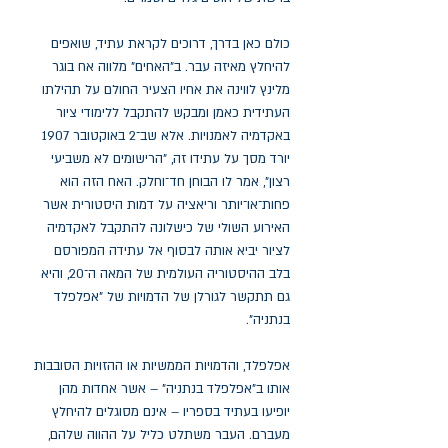
כולם כאן בדרך, דרוכים לקראת עתיד, שואפים
להיחלץ מאיזה עבר. ב"האחים" מלווה אח בוגר
מלינץ לווינה את אחיו הצעיר החולם על תהילתו
העתידית כאמן ומבקש להתקבל ללימודי ציור
באקדמיה לאמנויות. אלא שב־2 באוקטובר 1907
יורד מסך על עתידו זה, "הרישומים לא משביעי
רצון", אמר לו הבוחן חד־וחלק. האח הזה הוא
פחות־או־יותר וריאציה על דמות היסטורית אשר
האירוע השולי של כישלונה להתקבל לאקדמיה
לציור יביא אותה לבסוף אל עתידה המפורסם
בלב ההיסטוריה העולמית של המאה ה־20, והיא
גם תתקשר לגורלן של הדמויות של "אפלפלד
בנתניה".
אפלפלד, והדמויות הממשיות או ההזויות הסובבות
אותו ב"אפלפלד בנתניה" – אשר אחדות מהן
יופיעו בעתיד בספריו – אינם מסוגלים להיחלץ
מעברם. העבר משתלט כליל על ההווה שלהם,