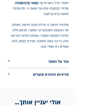
הספר כולל ביאורים של
סְוָאמי פְּרַבְּהוּפָּאדַה
,
מגדולי הבְּהַקְתי-יוגים של המאה ה- 20 ומייסד
תנועת הַרֵא קְרישְׁנַה.
מהדורה חדשה זו כוללת הגהה חדשה, תעתיק
של הטקסט הסנסקריטי המקורי, תרגום מילה
במילה לטקסט המקורי, אותיות גדולות לקריאה
קלה, כריכה קשה למחצה, תפירת פשתן, 603
עמודים ו-8 עמודי צבע.
עוד על הספר
הוצאה: נאמנות ספרי בהקתיודאנתה
מדיניות החזרת מוצרים
שנת הוצאה: 2011
עמודים: 603
החלפות יתאפשרו בתוך חודש מיום הקנייה
בכתובת מלכי ישראל 9, תל אביב. יש להציג
חשבונית / מייל אסמכתא בלבד.
אולי יעניין אותך...