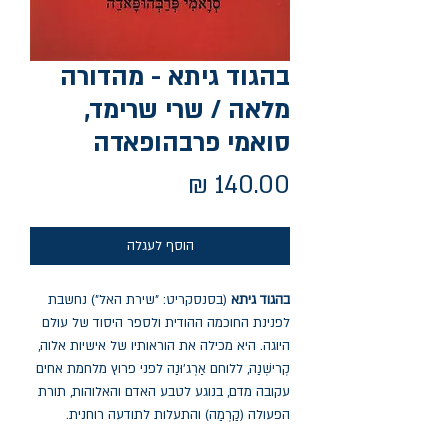
בהגוד גיתא - מהדורה
מלאה / שרי שרימד,
סואמי פרבהופאדה
מחיר
הוסף לעגלה
בהגוד גיתא
(בסנסקריט: "שירת האל") נחשבת
לפנינת החוכמה ההודית ולספר היסוד של עולם
היוגה. היא מכילה את הוראותיו של אישיות אלוה,
קְרישְׁנַה, ללוחם אַרְג'וּנַה לפני פרוץ מלחמת אחים
עקובה מדם, בנוגע לטבע האדם והאלוהות, תורת
הפעולה (קַרְמַה) והתעלות לתודעה רוחנית.