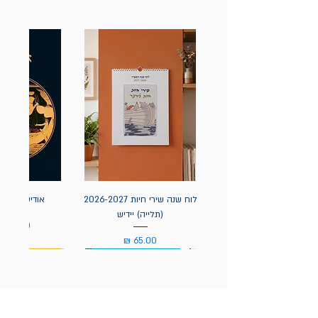
לוח שנה שירי חיות 2026-2027
אודיסאה / ה
(תלייה) יידיש
מחיר
מחיר