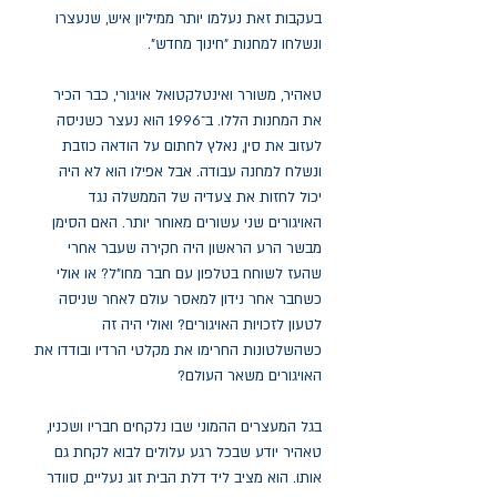
בעקבות זאת נעלמו יותר ממיליון איש, שנעצרו
ונשלחו למחנות "חינוך מחדש".
טאהיר, משורר ואינטלקטואל אויגורי, כבר הכיר
את המחנות הללו. ב־1996 הוא נעצר כשניסה
לעזוב את סין, נאלץ לחתום על הודאה כוזבת
ונשלח למחנה עבודה. אבל אפילו הוא לא היה
יכול לחזות את צעדיה של הממשלה נגד
האויגורים שני עשורים מאוחר יותר. האם הסימן
מבשר הרע הראשון היה חקירה שעבר אחרי
שהעז לשוחח בטלפון עם חבר מחו"ל? או אולי
כשחבר אחר נידון למאסר עולם לאחר שניסה
לטעון לזכויות האויגורים? ואולי היה זה
כשהשלטונות החרימו את מקלטי הרדיו ובודדו את
האויגורים משאר העולם?
בגל המעצרים ההמוני שבו נלקחים חבריו ושכניו,
טאהיר יודע שבכל רגע עלולים לבוא לקחת גם
אותו. הוא מציב ליד דלת הבית זוג נעליים, סוודר