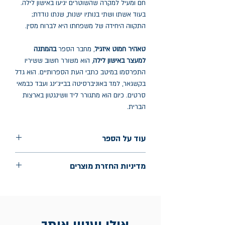
חם ומעיל למקרה שהשוטרים יגיעו באישון לילה.
בעוד אשתו ושתי בנותיו ישנות, שנתו נודדת;
התקווה היחידה של משפחתו היא לברוח מסין.
טאהיר חמוט איזגיל
, מחבר הספר
בהמתנה
למעצר באישון לילה
, הוא משורר חשוב ששיריו
התפרסמו במיטב כתבי העת הספרותיים. הוא גדל
בקשגאר, למד באוניברסיטה בבייג'ינג ועבד כבמאי
סרטים. כיום הוא מתגורר ליד וושינגטון בארצות
הברית.
עוד על הספר
הוצאה: שוקן
מדיניות החזרת מוצרים
שנת הוצאה: 2024
עמודים: 224
החלפות יתאפשרו בתוך חודש מיום הקנייה
בכתובת מלכי ישראל 9, תל אביב. יש
להציג חשבונית / מייל אסמכתא בלבד.