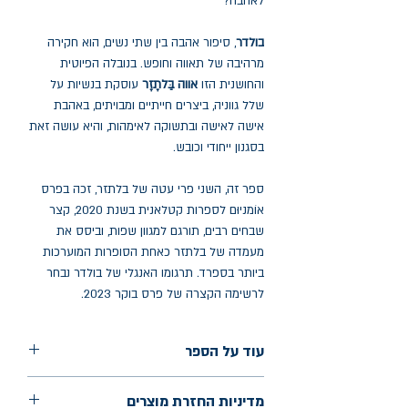
לאהבה?
בולדר
, סיפור אהבה בין שתי נשים, הוא חקירה
מרהיבה של תאווה וחופש. בנובלה הפיוטית
והחושנית הזו
אווה בַּלתָזָר
עוסקת בנשיות על
שלל גווניה, ביצרים חייתיים ומבויתים, באהבת
אישה לאישה ובתשוקה לאימהות, והיא עושה זאת
בסגנון ייחודי וכובש.
ספר זה, השני פרי עטה של בלתזר, זכה בפרס
אוֹמניוּם לספרות קטלאנית בשנת 2020, קצר
שבחים רבים, תורגם למגוון שפות, וביסס את
מעמדה של בלתזר כאחת הסופרות המוערכות
ביותר בספרד. תרגומו האנגלי של בולדר נבחר
לרשימה הקצרה של פרס בוקר 2023.
עוד על הספר
הוצאה: לוקוס
מדיניות החזרת מוצרים
שנת הוצאה: מרץ 2025