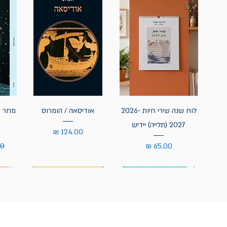
לוח שנה שירי חיות 2026-
אודיסאה / הומרוס
מחר נ
2027 (תלייה) יידיש
מחיר
מחיר
מח