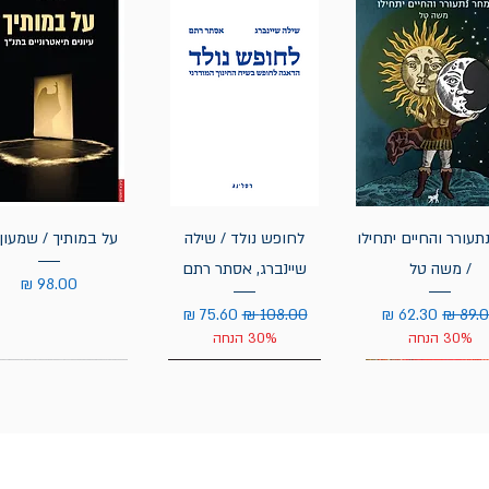
תעורר והחיים יתחילו
לחופש נולד / שילה
על במותיך / שמעון 
/ משה טל
שיינברג, אסתר רתם
מחיר
יר רגיל
מחיר מבצע
מחיר רגיל
מחיר מבצע
30% הנחה
30% הנחה