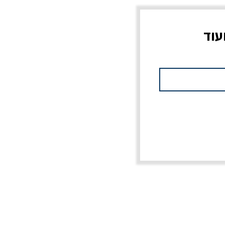
עוד
צוב?
יוליסס / ג'ימס ג'ויס
מלכוד 23 או כל שם
פרץ
מחורבן אחר / ורסנו
מחיר
מחיר רגיל
מחיר מבצע
20% הנחה