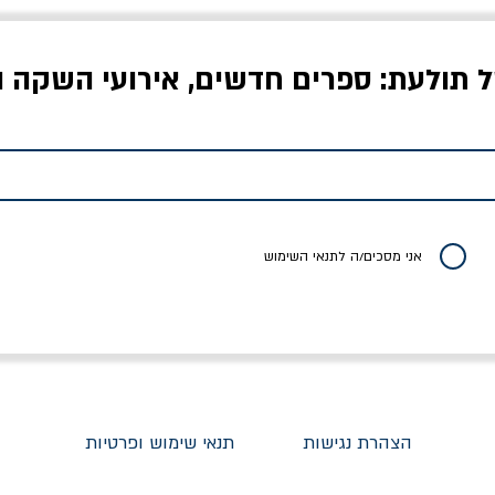
ל תולעת: ספרים חדשים, אירועי השקה ו
לדי המחר / ברטולט
שישה אויבים של חירות /
איך בעצם מלמדים עי
ברכט
ישעיה ברלין
/ עריכה: מירב שמי 
יר רגיל
מחיר מבצע
מחיר
מחיר
20% הנחה
אני מסכים/ה לתנאי השימוש
הצהרת נגישות
תנאי שימוש ופרטיות