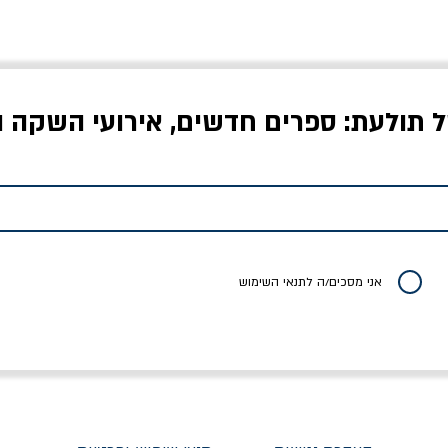
ל תולעת: ספרים חדשים, אירועי השקה ו
לדי המחר / ברטולט
שישה אויבים של חירות /
איך בעצם מלמדים עי
ברכט
ישעיה ברלין
/ עריכה: מירב שמי 
יר רגיל
מחיר מבצע
מחיר
מחיר
20% הנחה
אני מסכים/ה לתנאי השימוש