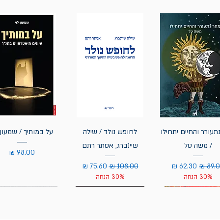
תעורר והחיים יתחילו
לחופש נולד / שילה
על במותיך / שמעון 
/ משה טל
שיינברג, אסתר רתם
מחיר
יר רגיל
מחיר מבצע
מחיר רגיל
מחיר מבצע
30% הנחה
30% הנחה