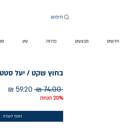
חיפוש
חדשים
מבצעים
פרוזה
עיון
ספ
בחוץ שקט / יעל סטט
מחיר
מחי
 ‏74.00 ‏₪ 
רגיל
מבצ
20% הנחה
הוסף לעגלה