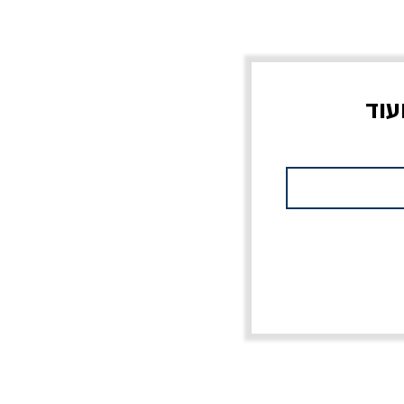
עוד
צוב?
יוליסס / ג'ימס ג'ויס
מלכוד 23 או כל שם
פרץ
מחורבן אחר / ורסנו
מחיר
מחיר רגיל
מחיר מבצע
20% הנחה