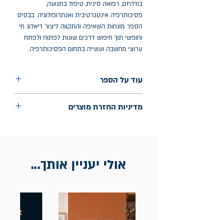
בודהיזם, רפואה סינית, טיפול בתנועה,
פסיכותרפיה אינטגרטיבית ואנתרופולוגיה. בבסיס
הספר מונחות השאיפה והתקווה ליצור דיאלוג חי
וחופשי תוך חיפוש דרכים שונות לפתוח ולפתח
ערוצי מחשבה ועשייה בתחום הפסיכותרפיה.
עוד על הספר
הוצאה: הקומה השישית
מדיניות החזרת מוצרים
שנת הוצאה: ינואר 2025
עמודים: 272
החלפות יתאפשרו בתוך חודש מיום הקנייה
בכתובת מלכי ישראל 9, תל אביב. יש
להציג חשבונית / מייל אסמכתא בלבד.
אולי יעניין אותך...