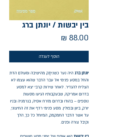
בין יבשות / יונתן ברג
מחיר
הוסף לעגלה
יונתן ברג
היה נער כשניתָק מהישיבה ומעולם הדת
והחל במסע פנימי אל עבר הדבר שהוא עצמו לא
הצליח להגדיר. לאחר שירות קרבי יצא למסע
בדרום אמריקה, שבעקבותיו הגיעו מסעות
נוספים – בהודו ובדרום מזרח אסיה, בגרמניה ובניו
יורק, ביוון ובפולין. מסע פנימי רדף את זה החיצוני,
עד אשר הדבר החמקמק, המיוחל כל כך, הלך
וקיבל צורה ופנים.
בין יבשות
הוא אוסף של יומני מסע חשופים,