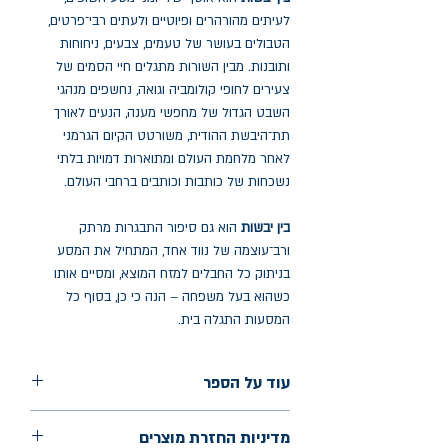
לעיתים מהורהרים ופיוטיים ולעתים רבי־פרטים,
הטבולים בעושר של טעמים, צבעים, ניחוחות
ותובנות. מבין השורות מתגלים חיי הסמים של
צעירים לחופי קולומביה וגואה, נחשפים מנהגי
השבט הגדול של מחפשי מענה, הנעים לאורך
תת־היבשת ההודית, משורטט הקיום הגרמני
לאחר מלחמת העולם ומתוארות דמויות בלתי
נשכחות של כותבות וכותבים ברחבי העולם.
בין יבשות
הוא גם סיפור התבגרות מרתק
ורב־עוצמה של נווד אחד, המתחיל את המסע
בניתוק כל החבלים למזח המוצא, ומסיים אותו
כשהוא בעל משפחה – הנה כי כן, בסוף כל
המסעות התגלה בית.
עוד על הספר
הוצאה: אפיק
מדיניות החזרת מוצרים
שנת הוצאה: ספטמבר 2023