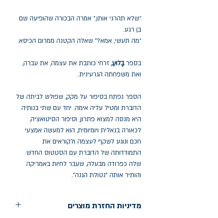
“שלא תהרגי אותו,” אמרה הבכורה שהופיעה שם
בִּן רגע.
“מה תעשי, אמא?” שאלה הקטנה ממרום הכיסא.
בספר
בָּלוּעַ,
זרחי כותבת את עצמה, את עברה,
ואת משפחתה הגרעינית.
הספר נפתח בסיפור על מקק, שפולש לביתה של
הדוברת ומטיל עליה אימה. יחד עם שתי בנותיה
היא מנסה למצוא פתרון, וסיפור הסיטואציה,
לכאורה בנאלית ויומיומית, הוא למעשה אמצעי
חכם ונוגע לשקף לעצמה ולקוראים את
התמודדותה של הדוברת עם הסטטוס החדש
שלה כפרודה מבעלה, שעבר לחיות באמריקה
והותיר אותה "נטולת הגנה".
מדיניות החזרת מוצרים