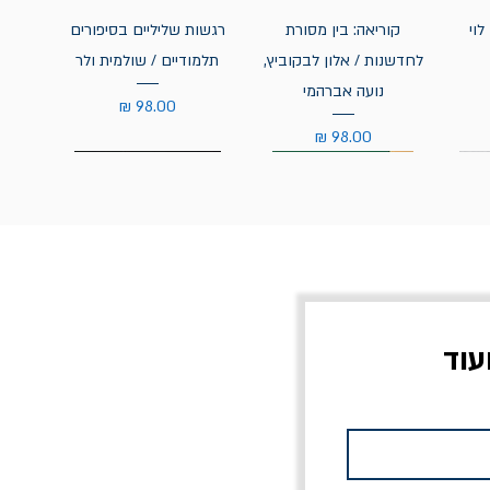
לוי
קוריאה: בין מסורת
רגשות שליליים בסיפורים
לחדשנות / אלון לבקוביץ,
תלמודיים / שולמית ולר
נועה אברהמי
מחיר
מחיר
עוד
צוב?
יוליסס / ג'ימס ג'ויס
מלכוד 23 או כל שם
פרץ
מחורבן אחר / ורסנו
מחיר