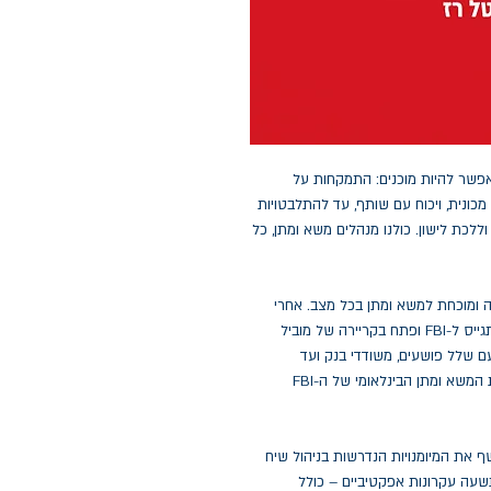
פשר להיות מוכנים: התמקחות על
מכונית, ויכוח עם שותף, עד להתלבטויות
 וללכת לישון. כולנו מנהלים משא ומתן, כל
 ומוכחת למשא ומתן בכל מצב. אחרי
שהיה שוטר ברחובות הקשוחים של קנזס סיטי, ווס התגייס ל-FBI ופתח בקריירה של מוביל
ם שלל פושעים, משודדי בנק ועד
לטרוריסטים. הוא הגיע לשיא מקצועי והיה לראש צוות המשא ומתן הבינלאומי של ה-FBI
ף את המיומנויות הנדרשות בניהול שיח
תשעה עקרונות אפקטיביים – כולל