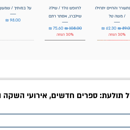
תעורר והחיים יתחילו
לחופש נולד / שילה
על במותיך / שמעון 
/ משה טל
שיינברג, אסתר רתם
מחיר
יר רגיל
מחיר מבצע
מחיר רגיל
מחיר מבצע
30% הנחה
30% הנחה
ל תולעת: ספרים חדשים, אירועי השקה ו
לדי המחר / ברטולט
שישה אויבים של חירות /
איך בעצם מלמדים עי
ברכט
ישעיה ברלין
/ עריכה: מירב שמי 