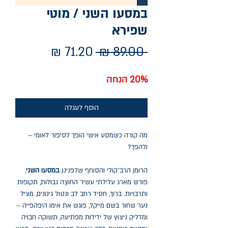
במסעו השני / מוטי
שפירא
מחיר
מחיר
 ‏89.00 ‏₪ 
רגיל
מבצע
20% הנחה
הוסף לעגלה
מה קורה כשמסע אישי הופך לסיפור לאומי –
ולהפך?
הרומן הרב־קולי והסוחף שלפנינו,
במסעו השני
,
פורש מארג עלילתי עשיר החוצֶה גבולות, תקופות
ותרבויות. ברוך, חסיד רחב לב ונטול גינונים, מציל
נער שחור בשם מייקל, פוגש את אימו היפהפייה –
ומדליק ניצוץ של ידידות מפתיעה, תשוקה חבויה