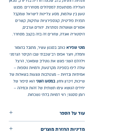
ותהיות רוחניות, בלב שכונה חרדית בניו יורק. מכאן
העלילה מסתעפת למסלולים מסחררים: מפגש
טעון בין עולמות, מסע צליינות לישראל שמקבל
תפנית פוליטית, קונספירציות עתיקות, קשרים
אסורים ושושלות נסתרות. יהודים וערבים,
היסטוריה ואגדה, שזורים זה בזה בקצב מסחרר.
מוטי שפירא
כותב בסגנון עשיר, מתובל בהומור
וחמלה, ויוצר אפוס רב־שכבתי שבו הקיסר הגרמני
וילהלם השני פוגש את גוטליב שומאכר, הרצל
עולה ליפו בספינה מקרטעת, ודמויות נוספות –
אמיתיות ובדויות – מצטלבות ונוגעות בשאלות של
שייכות, זיכרון וחזון.
במסעו השני
הוא סיפור של
יחידים הנושא עימו תשתית של זהות וכמיהה –
רומן ססגוני, רווי דמויות בלתי נשכחות.
עוד על הספר
הוצאה: תשע נשמות
מדיניות החזרת מוצרים
שנת הוצאה: 2026