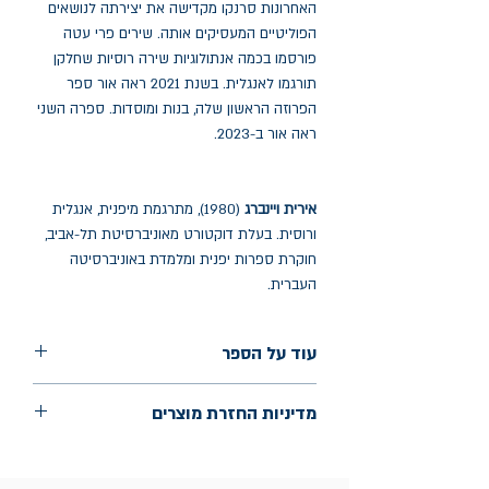
האחרונות סרנקו מקדישה את יצירתה לנושאים
הפוליטיים המעסיקים אותה. שירים פרי עטה
פורסמו בכמה אנתולוגיות שירה רוסיות שחלקן
תורגמו לאנגלית. בשנת 2021 ראה אור ספר
הפרוזה הראשון שלה, בנות ומוסדות. ספרה השני
ראה אור ב-2023.
אירית ויינברג
(1980), מתרגמת מיפנית, אנגלית
ורוסית. בעלת דוקטורט מאוניברסיטת תל-אביב,
חוקרת ספרות יפנית ומלמדת באוניברסיטה
העברית.
עוד על הספר
הוצאה: לוקוס
מדיניות החזרת מוצרים
שנת הוצאה: ינואר 2024
עמודים: 70
החלפות יתאפשרו בתוך חודש מיום הקנייה
בכתובת מלכי ישראל 9, תל אביב. יש