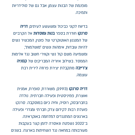
מופנמת של הבנות עצמן, אבל גם של סולידריות
ותמיכה.
בדיווח לקוני כביכול ומשעשע לעיתים,
דריה
סרנקו
חודרת בספר
בנות ומוסדות
אל הקרביים
של המנגנון האוטוקרטי של פוטין, המכשיר נשים
להיות עובדות, אימהות ונשים ״מושלמות״,
ומשמיעה משם קול נשי וקווירי חשוב נגד אלימות
הממסד. בשילוב איוריה המבריקים של
קסניה
צ'רייבה
מתקבלת יצירת פרוזה לירית רבת
עוצמה.
דריה סרנקו
(1993), משוררת, סופרת, אמנית
ואוצרת, פמיניסטית ופעילה חברתית. נולדה
בחברובסק, רוסיה, וחיה כיום במוסקבה. סרנקו
פועלת רבות לקידום צדק חברתי ומגדרי ופעילה
בארגונים המתנגדים למלחמה באוקראינה.
ב־2022 נשפטה ונאסרה לזמן קצר בעקבות
מעורבותה במחאה נגד השחיתות בארצה. בשנים