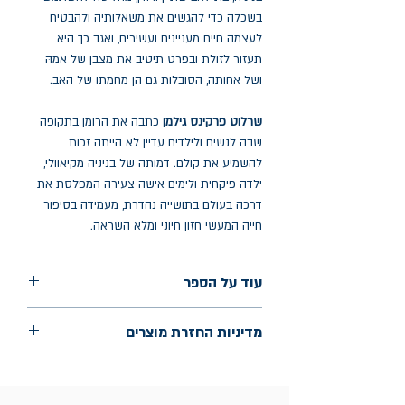
בשכלה כדי להגשים את משאלותיה ולהבטיח
לעצמה חיים מעניינים ועשירים, ואגב כך היא
תעזור לזולת ובפרט תיטיב את מצבן של אמהּ
ושל אחותה, הסובלות גם הן מחמתו של האב.
שרלוט פרקינס גילמן
כתבה את הרומן בתקופה
שבה לנשים ולילדים עדיין לא הייתה זכות
להשמיע את קולם. דמותה של בניניה מקיאוולי,
ילדה פיקחית ולימים אישה צעירה המפלסת את
דרכה בעולם בתושייה נהדרת, מעמידה בסיפור
חייה המעשי חזון חיוני ומלא השראה.
עוד על הספר
הוצאה: לוקוס
מדיניות החזרת מוצרים
שנת הוצאה: 2026
עמודים: 265
החלפות יתאפשרו בתוך חודש מיום הקנייה
בכתובת מלכי ישראל 9, תל אביב. יש