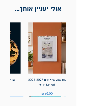
להציג חשבונית / מייל אסמכתא בלבד.
אולי יעניין אותך...
לוח שנה שירי חיות 2026-2027
אודיסאה / ה
(תלייה) יידיש
מחיר
מחיר