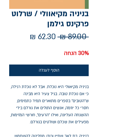
בניניה מקיאוולי / שרלוט
פרקינס גילמן
מחיר
מחיר
 ‏89.00 ‏₪ 
רגיל
מבצע
30% הנחה
הוסף לעגלה
בניניה מקיאוולי היא נוכלת. אבל לא נוכלת רגילה,
כי אם נוכלת טובה. בגיל צעיר היא מבינה
ש"הטובים" בספרים מתוארים תמיד כתמימים,
חסרי כל יוזמה, אנשים התולים את גורלם בידי
ההשגחה העליונה, ואילו "הרעים", חורשי המזימות,
מפעילים את שכלם ושולטים בגורלם.
בניניה, בת לאב שתיין ורודן, מחליטה להשתמש