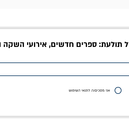
ל תולעת: ספרים חדשים, אירועי השקה ו
לדי המחר / ברטולט
שישה אויבים של חירות /
איך בעצם מלמדים עי
ברכט
ישעיה ברלין
/ עריכה: מירב שמי 
יר רגיל
מחיר מבצע
מחיר
מחיר
20% הנחה
אני מסכים/ה לתנאי השימוש