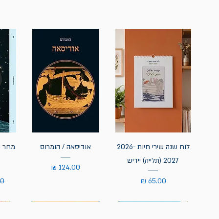
לוח שנה שירי חיות 2026-
אודיסאה / הומרוס
מחר נ
2027 (תלייה) יידיש
מחיר
מחיר
מח