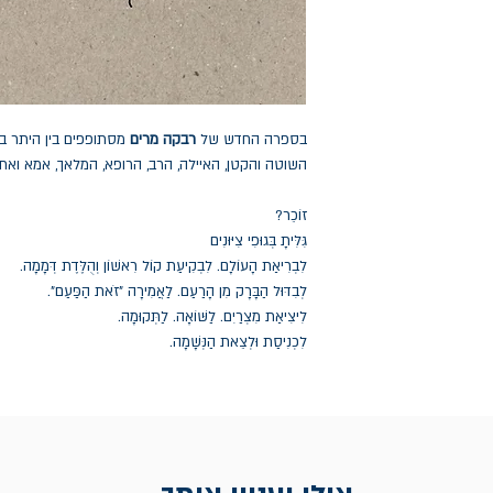
בספרה החדש של
רבקה מרים
מסתופפים בין היתר ב
השוטה והקטן, האיילה, הרב, הרופא, המלאך, אמא ואת
זוֹכֵר?
גִּלִּיתָ בְּגוּפִי צִיּוּנִים
לִבְרִיאַת הָעוֹלָם. לִבְקִיעַת קוֹל רִאשׁוֹן וְהֻלֶּדֶת דְּמָמָה.
לְבִדּוּל הַבָּרָק מִן הָרַעַם. לַאֲמִירָה "זֹאת הַפַּעַם".
לִיצִיאַת מִצְרַיִם. לַשּׁוֹאָה. לַתְּקוּמָה.
לִכְנִיסַת וּלְצֵאת הַנְּשָׁמָה.