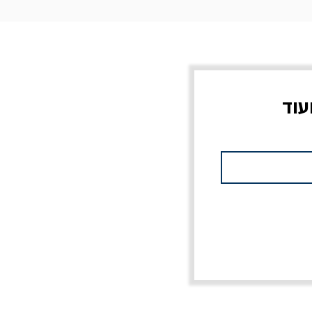
עוד
צוב?
יוליסס / ג'ימס ג'ויס
מלכוד 23 או כל שם
פרץ
מחורבן אחר / ורסנו
מחיר
מחיר רגיל
מחיר מבצע
20% הנחה