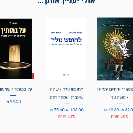
אולי יעניין אותך...
תעורר והחיים יתחילו
לחופש נולד / שילה
על במותיך / שמעון 
/ משה טל
שיינברג, אסתר רתם
מחיר
יר רגיל
מחיר מבצע
מחיר רגיל
מחיר מבצע
30% הנחה
30% הנחה