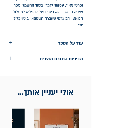
ופרטי מאוד, עכשווי לגמרי.
בסוד החשמל
, ספר
שיריה הראשון הוא ביטוי בשל להפליא למסלול
הפואטי והביוגרפי שעברה חשמונאי. ביטוי כְּלִיל
יופי.
עוד על הספר
הוצאה: פרדס
מדיניות החזרת מוצרים
שנת הוצאה: ספטמבר 2023
עמודים: 71
החלפות יתאפשרו בתוך חודש מיום הקנייה
בכתובת מלכי ישראל 9, תל אביב. יש
להציג חשבונית / מייל אסמכתא בלבד.
אולי יעניין אותך...