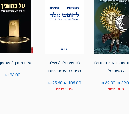
תעורר והחיים יתחילו
לחופש נולד / שילה
על במותיך / שמעון 
/ משה טל
שיינברג, אסתר רתם
מחיר
יר רגיל
מחיר מבצע
מחיר רגיל
מחיר מבצע
30% הנחה
30% הנחה