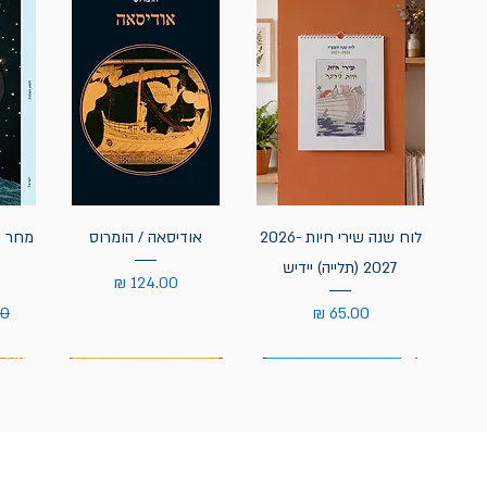
לוח שנה שירי חיות 2026-
אודיסאה / הומרוס
מחר נ
2027 (תלייה) יידיש
מחיר
מחיר
מח