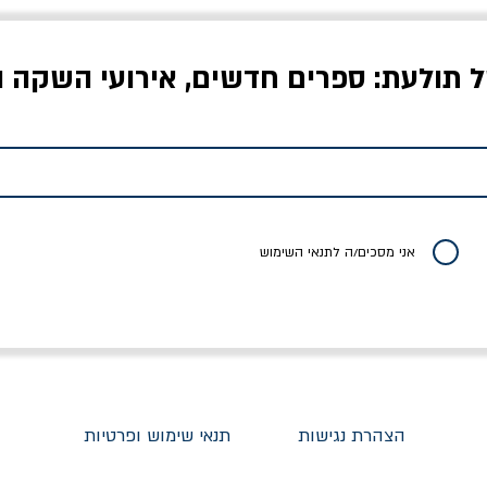
ל תולעת: ספרים חדשים, אירועי השקה ו
לדי המחר / ברטולט
שישה אויבים של חירות /
איך בעצם מלמדים עי
ברכט
ישעיה ברלין
/ עריכה: מירב שמי 
יר רגיל
מחיר מבצע
מחיר
מחיר
20% הנחה
אני מסכים/ה לתנאי השימוש
הצהרת נגישות
תנאי שימוש ופרטיות